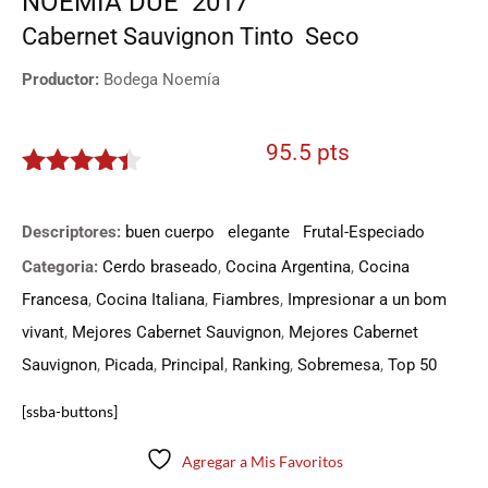
NOEMÍA DUE
2017
Cabernet Sauvignon
Tinto
Seco
Productor:
Bodega Noemía
95.5 pts
4.275
de
5
Descriptores:
buen cuerpo
elegante
Frutal-Especiado
Categoria:
Cerdo braseado
,
Cocina Argentina
,
Cocina
Francesa
,
Cocina Italiana
,
Fiambres
,
Impresionar a un bom
vivant
,
Mejores Cabernet Sauvignon
,
Mejores Cabernet
Sauvignon
,
Picada
,
Principal
,
Ranking
,
Sobremesa
,
Top 50
[ssba-buttons]
Agregar a Mis Favoritos