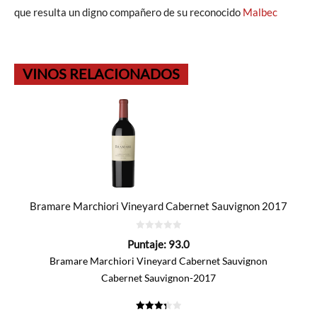
que resulta un digno compañero de su reconocido
Malbec
VINOS RELACIONADOS
Bramare Marchiori Vineyard Cabernet Sauvignon 2017
0
Puntaje:
93.0
de
5
Bramare Marchiori Vineyard Cabernet Sauvignon
Cabernet Sauvignon-2017