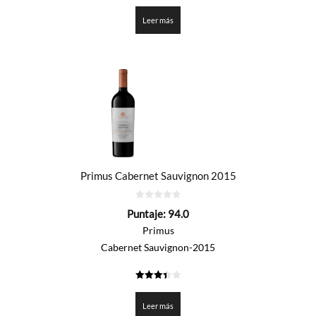
3.35
de 5
Leer más
Primus Cabernet Sauvignon 2015
0
Puntaje:
94.0
de
5
Primus
Cabernet Sauvignon-2015
3.4
de 5
Leer más