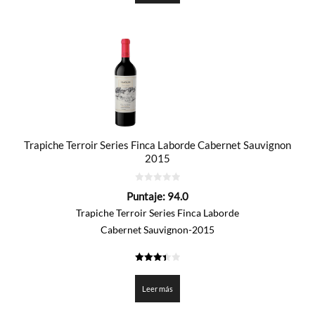
Trapiche Terroir Series Finca Laborde Cabernet Sauvignon
2015
0
Puntaje:
94.0
de
5
Trapiche Terroir Series Finca Laborde
Cabernet Sauvignon-2015
3.4
de 5
Leer más