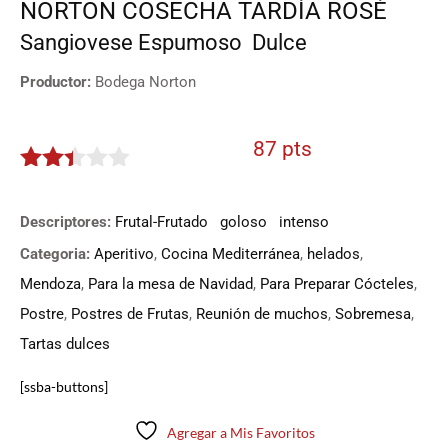
NORTON COSECHA TARDÍA ROSÉ
Sangiovese
Espumoso
Dulce
Productor:
Bodega Norton
87 pts
2.35
de 5
Descriptores:
Frutal-Frutado
goloso
intenso
Categoria:
Aperitivo
,
Cocina Mediterránea
,
helados
,
Mendoza
,
Para la mesa de Navidad
,
Para Preparar Cócteles
,
Postre
,
Postres de Frutas
,
Reunión de muchos
,
Sobremesa
,
Tartas dulces
[ssba-buttons]
Agregar a Mis Favoritos