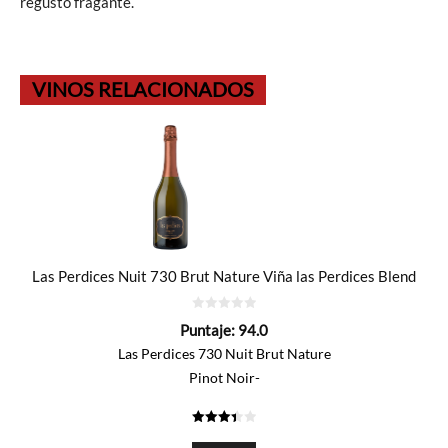
regusto fragante.
VINOS RELACIONADOS
Las Perdices Nuit 730 Brut Nature Viña las Perdices Blend
0
Puntaje:
94.0
de
5
Las Perdices 730 Nuit Brut Nature
Pinot Noir-
3.402
de 5