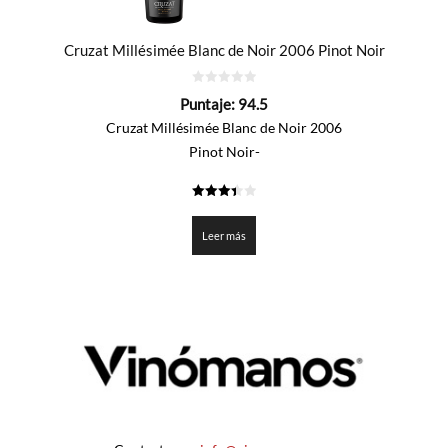
Cruzat Millésimée Blanc de Noir 2006 Pinot Noir
0
Puntaje:
94.5
de
5
Cruzat Millésimée Blanc de Noir 2006
Pinot Noir-
3.427
de 5
Leer más