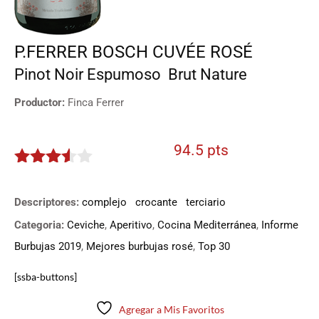
P.FERRER BOSCH CUVÉE ROSÉ
Pinot Noir
Espumoso
Brut Nature
Productor:
Finca Ferrer
94.5 pts
3.426
de 5
Descriptores:
complejo
crocante
terciario
Categoria:
Ceviche
,
Aperitivo
,
Cocina Mediterránea
,
Informe
Burbujas 2019
,
Mejores burbujas rosé
,
Top 30
[ssba-buttons]
Agregar a Mis Favoritos