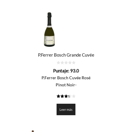
P.Ferrer Bosch Grande Cuvée
0
Puntaje:
93.0
de
5
P.Ferrer Bosch Cuvée Rosé
Pinot Noir-
3.35
de 5
Leer más