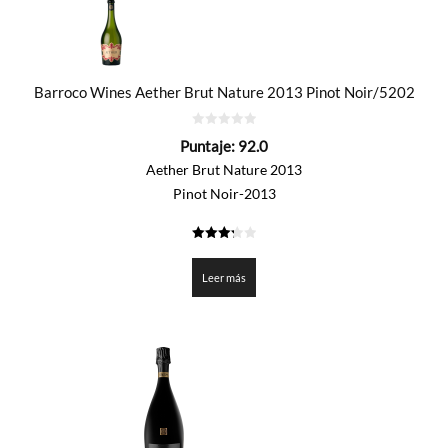
Barroco Wines Aether Brut Nature 2013 Pinot Noir/5202
0
Puntaje:
92.0
de
5
Aether Brut Nature 2013
Pinot Noir-2013
3.3
de 5
Leer más