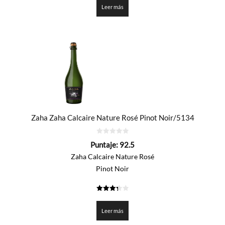
Leer más
Zaha Zaha Calcaire Nature Rosé Pinot Noir/5134
0
Puntaje:
92.5
de
5
Zaha Calcaire Nature Rosé
Pinot Noir
3.325
de 5
Leer más