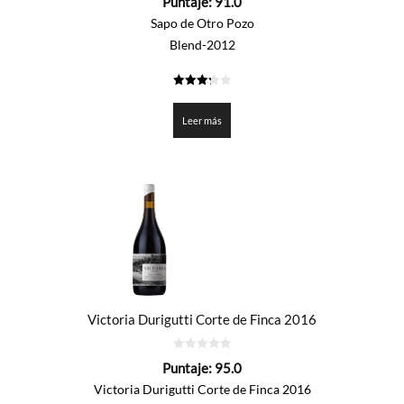
Puntaje:
91.0
de
5
Sapo de Otro Pozo
Blend-2012
3.25
de 5
Leer más
Victoria Durigutti Corte de Finca 2016
0
Puntaje:
95.0
de
5
Victoria Durigutti Corte de Finca 2016