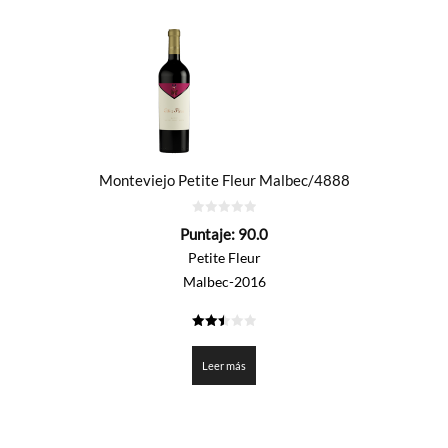
Monteviejo Petite Fleur Malbec/4888
0
Puntaje:
90.0
de
5
Petite Fleur
Malbec-2016
2.5
de 5
Leer más