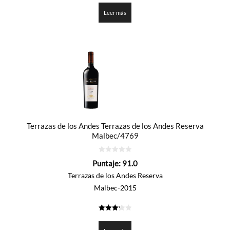
de 5
Leer más
Terrazas de los Andes Terrazas de los Andes Reserva
Malbec/4769
0
Puntaje:
91.0
de
5
Terrazas de los Andes Reserva
Malbec-2015
3.25
de 5