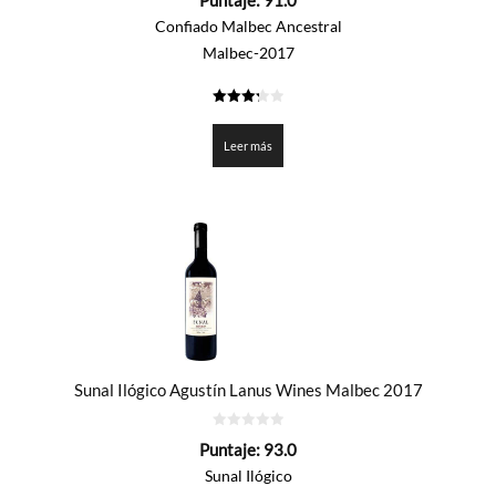
Puntaje:
91.0
de
5
Confiado Malbec Ancestral
Malbec-2017
3.25
de 5
Leer más
Sunal Ilógico Agustín Lanus Wines Malbec 2017
0
Puntaje:
93.0
de
5
Sunal Ilógico