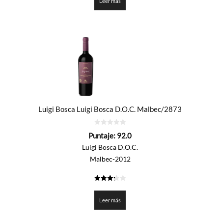
Leer más
Luigi Bosca Luigi Bosca D.O.C. Malbec/2873
0
Puntaje:
92.0
de
5
Luigi Bosca D.O.C.
Malbec-2012
3.3
de 5
Leer más