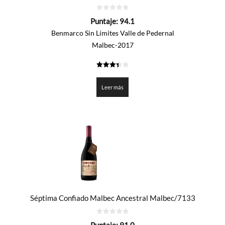
0
Puntaje:
94.1
de
5
Benmarco Sin Límites Valle de Pedernal
Malbec-2017
3.4035
de 5
Leer más
Séptima Confiado Malbec Ancestral Malbec/7133
0