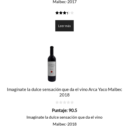
Malbec-2017
3.35
de 5
Leer más
Imagínate la dulce sensación que da el vino Arca Yaco Malbec
2018
0
Puntaje:
90.5
de
5
Imagínate la dulce sensación que da el vino
Malbec-2018