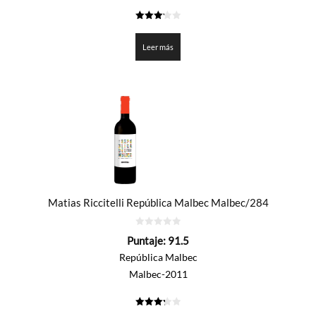
3.225
de 5
Leer más
Matias Riccitelli República Malbec Malbec/284
0
Puntaje:
91.5
de
5
República Malbec
Malbec-2011
3.275