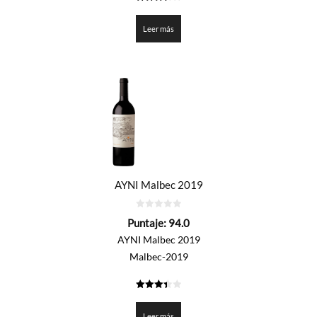
3.4255
de 5
Leer más
AYNI Malbec 2019
0
Puntaje:
94.0
de
5
AYNI Malbec 2019
Malbec-2019
3.4
de 5
Leer más