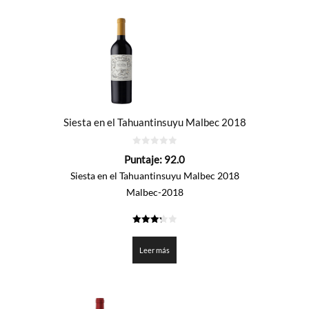
Siesta en el Tahuantinsuyu Malbec 2018
0
Puntaje:
92.0
de
5
Siesta en el Tahuantinsuyu Malbec 2018
Malbec-2018
3.3
de 5
Leer más