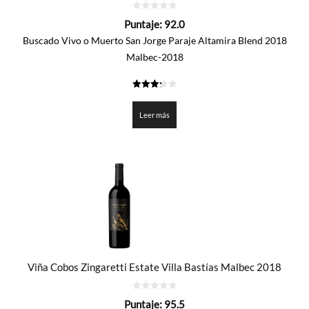
0
Puntaje:
92.0
de
5
Buscado Vivo o Muerto San Jorge Paraje Altamira Blend 2018
Malbec-2018
3.3
de 5
Leer más
Viña Cobos Zingaretti Estate Villa Bastías Malbec 2018
0
Puntaje:
95.5
de