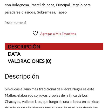
con Bolognesa
,
Pastel de papa
,
Principal
,
Regalo para
paladares clásicos
,
Sobremesa
,
Tapeo
[ssba-buttons]
Agregar a Mis Favoritos
DESCRIPCIÓN
DATA
VALORACIONES (0)
Descripción
Sin dudas el vino más tradicional de Piedra Negra es este
Malbec elaborado con uvas propias de la finca de Los
Chacayes, Valle de Uco, que luego de una crianza en barricas
de más de un año alcanza una expresión profunda donde los