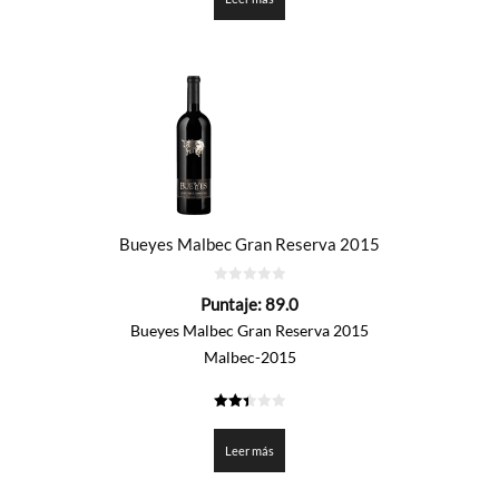
Bueyes Malbec Gran Reserva 2015
0
Puntaje:
89.0
de
5
Bueyes Malbec Gran Reserva 2015
Malbec-2015
2.45
de 5
Leer más