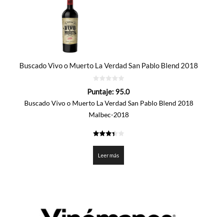
Buscado Vivo o Muerto La Verdad San Pablo Blend 2018
0
Puntaje:
95.0
de
5
Buscado Vivo o Muerto La Verdad San Pablo Blend 2018
Malbec-2018
3.45025
de 5
Leer más