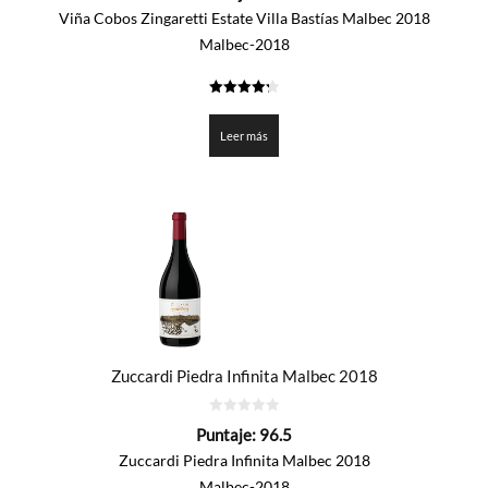
5
Viña Cobos Zingaretti Estate Villa Bastías Malbec 2018
Malbec-2018
4.2755
de 5
Leer más
Zuccardi Piedra Infinita Malbec 2018
0
Puntaje:
96.5
de
5
Zuccardi Piedra Infinita Malbec 2018
Malbec-2018