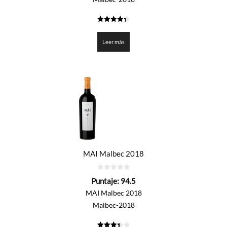
4.3255
de 5
Leer más
MAI Malbec 2018
0
Puntaje:
94.5
de
5
MAI Malbec 2018
Malbec-2018