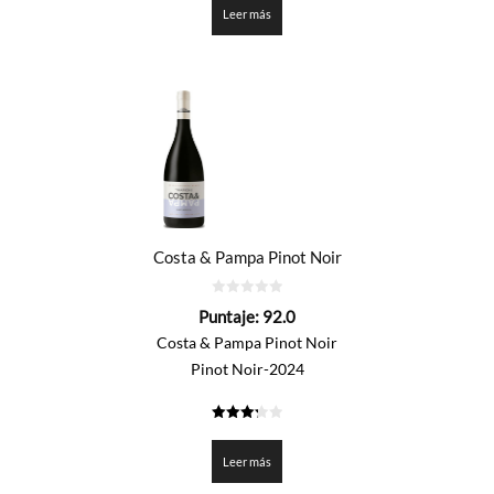
Leer más
Costa & Pampa Pinot Noir
0
Puntaje:
92.0
de
5
Costa & Pampa Pinot Noir
Pinot Noir-2024
3.3
de 5
Leer más