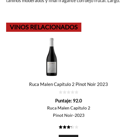
taninos moderados y final fragante con dejo frutal. Largo.
VINOS RELACIONADOS
Ruca Malen Capítulo 2 Pinot Noir 2023
0
Puntaje:
92.0
de
5
Ruca Malen Capítulo 2
Pinot Noir-2023
3.3
de 5