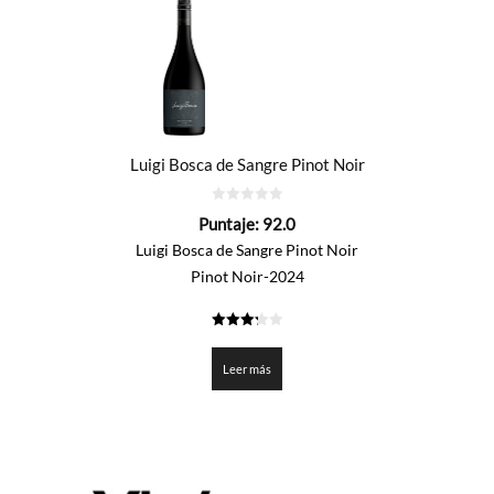
Luigi Bosca de Sangre Pinot Noir
0
Puntaje:
92.0
de
5
Luigi Bosca de Sangre Pinot Noir
Pinot Noir-2024
3.3
de 5
Leer más