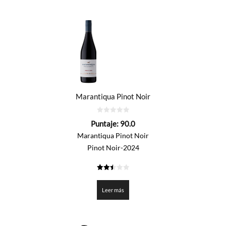
Marantiqua Pinot Noir
0
Puntaje:
90.0
de
5
Marantiqua Pinot Noir
Pinot Noir-2024
2.5
de 5
Leer más