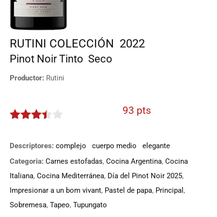
RUTINI COLECCIÓN
2022
Pinot Noir
Tinto
Seco
Productor:
Rutini
93 pts
3.35
de
5
Descriptores:
complejo
cuerpo medio
elegante
Categoria:
Carnes estofadas
,
Cocina Argentina
,
Cocina
Italiana
,
Cocina Mediterránea
,
Día del Pinot Noir 2025
,
Impresionar a un bom vivant
,
Pastel de papa
,
Principal
,
Sobremesa
,
Tapeo
,
Tupungato