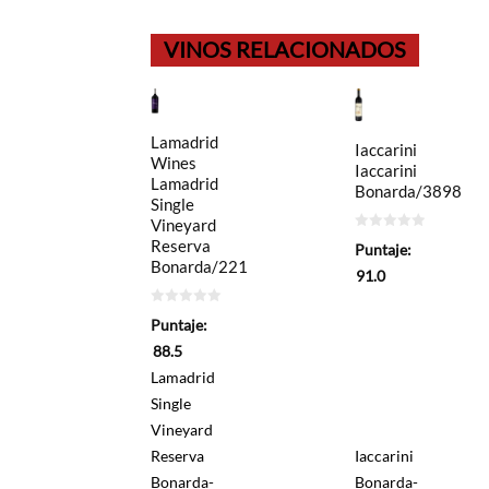
VINOS RELACIONADOS
Lamadrid
Iaccarini
Wines
Iaccarini
Lamadrid
Bonarda/3898
Single
Vineyard
0
Reserva
Puntaje:
de
Bonarda/221
5
91.0
0
Puntaje:
de
5
88.5
Lamadrid
Single
Vineyard
Reserva
Iaccarini
Bonarda-
Bonarda-