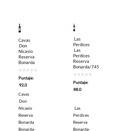
Las
Cavas
Perdices
Don
Las
Nicasio
Perdices
Reserva
Reserva
Bonarda
Bonarda/745
0
Puntaje:
de
0
Puntaje:
5
de
92.0
5
88.0
Cavas
Don
Nicasio
Las
Reserva
Perdices
Bonarda
Reserva
Bonarda-
Bonarda-