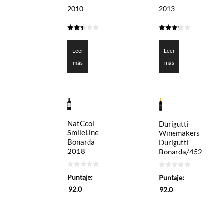
2010
2013
2.425
3.25
de 5
de 5
Leer
Leer
más
más
NatCool
Durigutti
SmileLine
Winemakers
Bonarda
Durigutti
2018
Bonarda/452
0
0
Puntaje:
Puntaje:
de
de
5
5
92.0
92.0