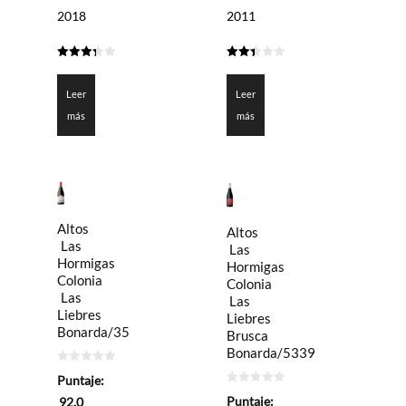
2018
2011
3.3
2.4
de 5
de 5
Leer
Leer
más
más
Altos
Altos
Las
Las
Hormigas
Hormigas
Colonia
Colonia
Las
Las
Liebres
Liebres
Bonarda/35
Brusca
Bonarda/5339
0
Puntaje:
de
0
5
Puntaje:
92.0
de