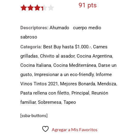
91 pts
3.25
de
5
Descriptores:
Ahumado
cuerpo medio
sabroso
Categoria:
Best Buy hasta $1.000.-
,
Carnes
grilladas
,
Chivito al asador
,
Cocina Argentina
,
Cocina Italiana
,
Cocina Mediterránea
,
Darse un
gusto
,
Impresionar a un eco-friendly
,
Informe
Vinos Tintos 2021
,
Mejores Bonarda
,
Mendoza
,
Pasta rellena con filetto
,
Principal
,
Reunión
familiar
,
Sobremesa
,
Tapeo
[ssba-buttons]
Agregar a Mis Favoritos