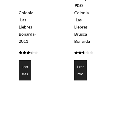
5
90.0
Colonia
Colonia
Las
Las
Liebres
Liebres
Bonarda-
Brusca
2011
Bonarda
3.3
2.5
de 5
de 5
Leer
Leer
más
más