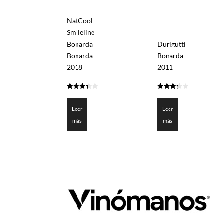
NatCool
Smileline
Bonarda
Durigutti
Bonarda-
Bonarda-
2018
2011
3.3
3.3
de 5
de 5
Leer
Leer
más
más