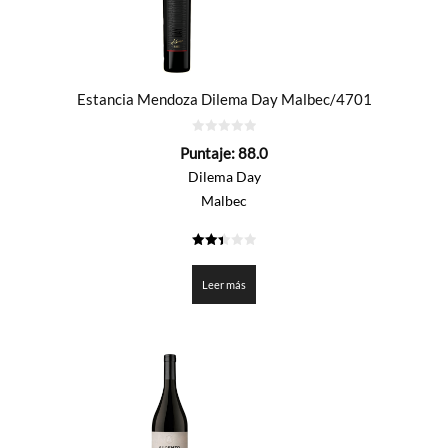
Estancia Mendoza Dilema Day Malbec/4701
0
Puntaje:
88.0
de
5
Dilema Day
Malbec
2.4
de 5
Leer más