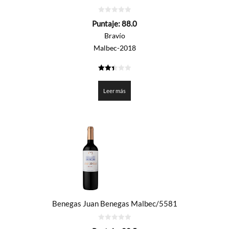
0
Puntaje:
88.0
de
5
Bravío
Malbec-2018
2.4
de 5
Leer más
Benegas Juan Benegas Malbec/5581
0