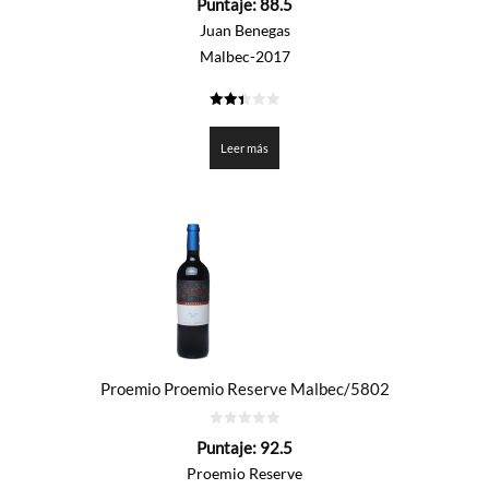
Puntaje:
88.5
de
5
Juan Benegas
Malbec-2017
2.425
de 5
Leer más
Proemio Proemio Reserve Malbec/5802
0
Puntaje:
92.5
de
5
Proemio Reserve