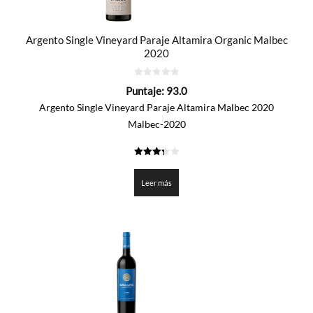
Argento Single Vineyard Paraje Altamira Organic Malbec
2020
0
Puntaje:
93.0
de
5
Argento Single Vineyard Paraje Altamira Malbec 2020
Malbec-2020
3.35
de 5
Leer más