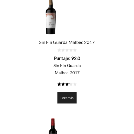
Sin Fin Guarda Malbec 2017
0
Puntaje:
92.0
de
5
Sin Fin Guarda
Malbec-2017
3.3
de 5
Leer más