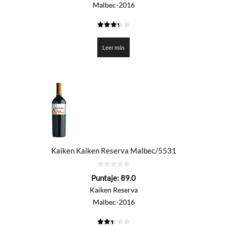
Malbec-2016
3.325
de 5
Leer más
Kaiken Kaiken Reserva Malbec/5531
0
Puntaje:
89.0
de
5
Kaiken Reserva
Malbec-2016