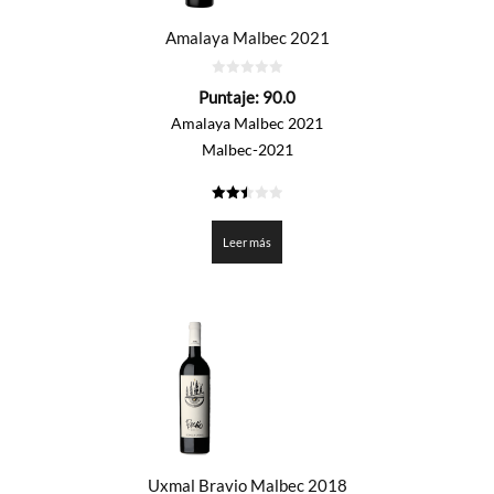
Amalaya Malbec 2021
0
Puntaje:
90.0
de
5
Amalaya Malbec 2021
Malbec-2021
2.5
de 5
Leer más
Uxmal Bravio Malbec 2018