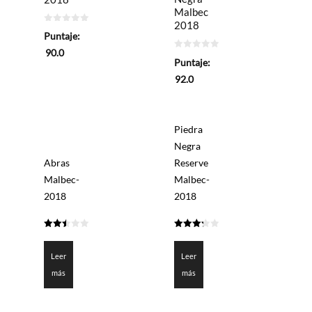
Malbec
2018
0
Puntaje:
de
5
90.0
0
Puntaje:
de
5
92.0
Piedra
Negra
Abras
Reserve
Malbec-
Malbec-
2018
2018
2.5
3.3
de 5
de 5
Leer
Leer
más
más