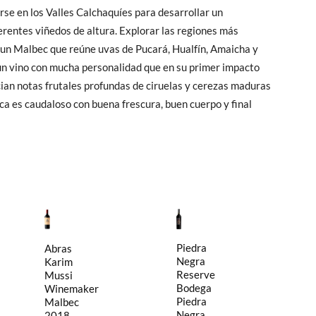
rse en los Valles Calchaquíes para desarrollar un
ferentes viñedos de altura. Explorar las regiones más
co un Malbec que reúne uvas de Pucará, Hualfín, Amaicha y
un vino con mucha personalidad que en su primer impacto
cian notas frutales profundas de ciruelas y cerezas maduras
ca es caudaloso con buena frescura, buen cuerpo y final
Piedra
Abras
Negra
Karim
Reserve
Mussi
Bodega
Winemaker
Piedra
Malbec
Negra
2018