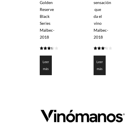
Golden
sensación
Reserve
que
Black
da el
Series
vino
Malbec-
Malbec-
2018
2018
3.35
3.225
de 5
de 5
Leer
Leer
más
más