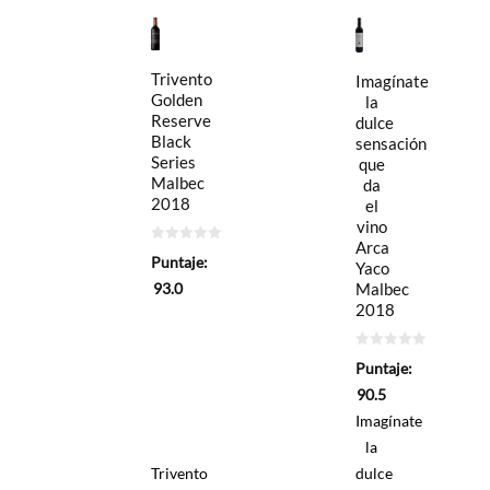
Trivento
Imagínate
Golden
la
Reserve
dulce
Black
sensación
Series
que
Malbec
da
2018
el
vino
Arca
0
Puntaje:
de
Yaco
5
93.0
Malbec
2018
0
Puntaje:
de
5
90.5
Imagínate
la
Trivento
dulce