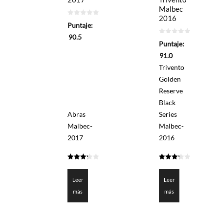
Malbec
2016
0
Puntaje:
de
5
90.5
0
Puntaje:
de
5
91.0
Trivento
Golden
Reserve
Black
Abras
Series
Malbec-
Malbec-
2017
2016
3.225
3.25
de 5
de 5
Leer
Leer
más
más