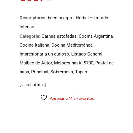
3.35
de
5
Descriptores:
buen cuerpo
Herbal – frutado
intenso
Categoria:
Carnes estofadas
,
Cocina Argentina
,
Cocina Italiana
,
Cocina Mediterránea
,
Impresionar a un curioso
,
Listado General
,
Malbec de Autor
,
Mejores hasta $700
,
Pastel de
papa
,
Principal
,
Sobremesa
,
Tapeo
[ssba-buttons]
Agregar a Mis Favoritos