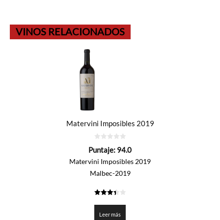
VINOS RELACIONADOS
Matervini Imposibles 2019
0
Puntaje:
94.0
de
5
Matervini Imposibles 2019
Malbec-2019
3.4
de 5
Leer más