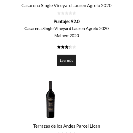
Casarena Single Vineyard Lauren Agrelo 2020
0
Puntaje:
92.0
de
5
Casarena Single Vineyard Lauren Agrelo 2020
Malbec-2020
3.3
de 5
Leer más
Terrazas de los Andes Parcel Lican