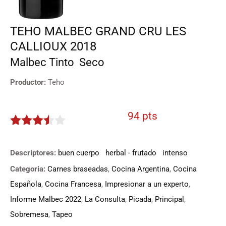
TEHO MALBEC GRAND CRU LES
CALLIOUX 2018
Malbec
Tinto
Seco
Productor:
Teho
94 pts
3.4
de
5
Descriptores:
buen cuerpo
herbal - frutado
intenso
Categoria:
Carnes braseadas
,
Cocina Argentina
,
Cocina
Española
,
Cocina Francesa
,
Impresionar a un experto
,
Informe Malbec 2022
,
La Consulta
,
Picada
,
Principal
,
Sobremesa
,
Tapeo