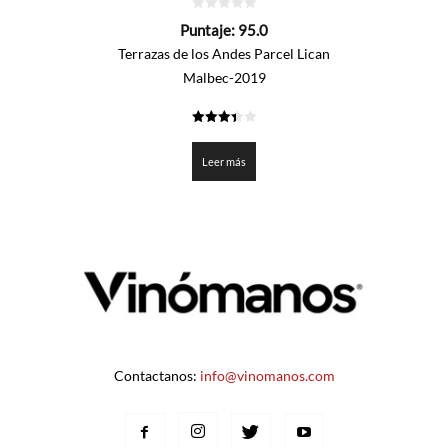
0
Puntaje:
95.0
de
5
Terrazas de los Andes Parcel Lican
Malbec-2019
3.45
de 5
Leer más
Contactanos:
info@vinomanos.com