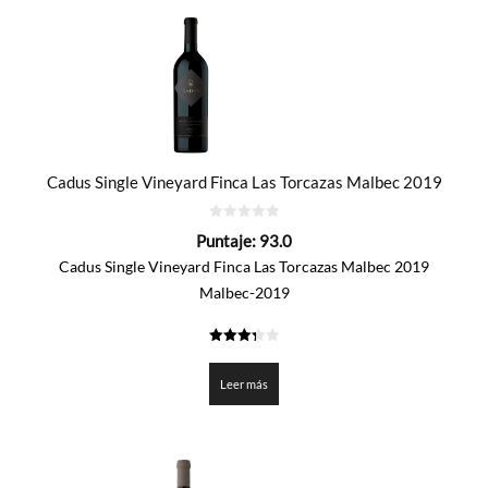
Cadus Single Vineyard Finca Las Torcazas Malbec 2019
0
Puntaje:
93.0
de
5
Cadus Single Vineyard Finca Las Torcazas Malbec 2019
Malbec-2019
3.35
de 5
Leer más