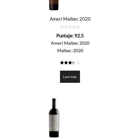
Ameri Malbec 2020
0
Puntaje:
92.5
de
5
Ameri Malbec 2020
Malbec-2020
3.325
de 5
Leer más