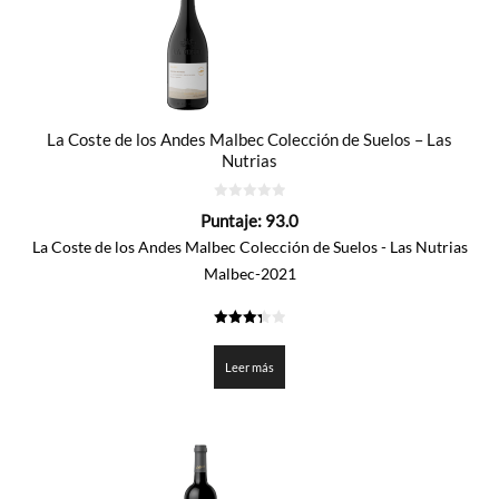
La Coste de los Andes Malbec Colección de Suelos – Las
Nutrias
0
Puntaje:
93.0
de
5
La Coste de los Andes Malbec Colección de Suelos - Las Nutrias
Malbec-2021
3.35
de 5
Leer más