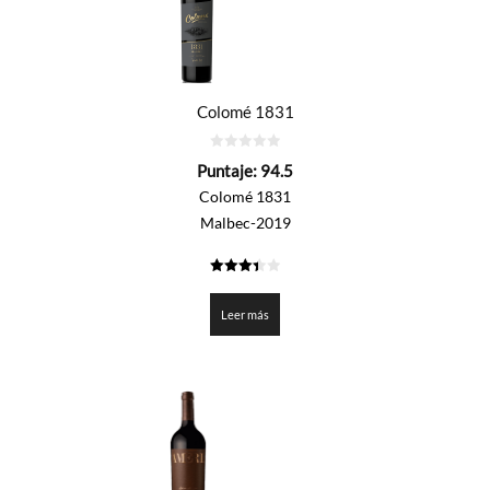
Colomé 1831
0
Puntaje:
94.5
de
5
Colomé 1831
Malbec-2019
3.425
de 5
Leer más