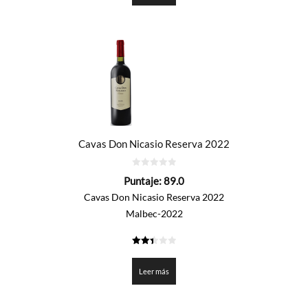
Cavas Don Nicasio Reserva 2022
0
Puntaje:
89.0
de
5
Cavas Don Nicasio Reserva 2022
Malbec-2022
2.45
de 5
Leer más