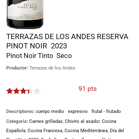
TERRAZAS DE LOS ANDES RESERVA
PINOT NOIR
2023
Pinot Noir
Tinto
Seco
Productor:
Terrazas de los Andes
91 pts
3.25
de
5
Descriptores:
cuerpo medio
expresivo
frutal - frutado
Categoria:
Carnes grilladas
,
Chivito al asador
,
Cocina
Española
,
Cocina Francesa
,
Cocina Mediterránea
,
Día del