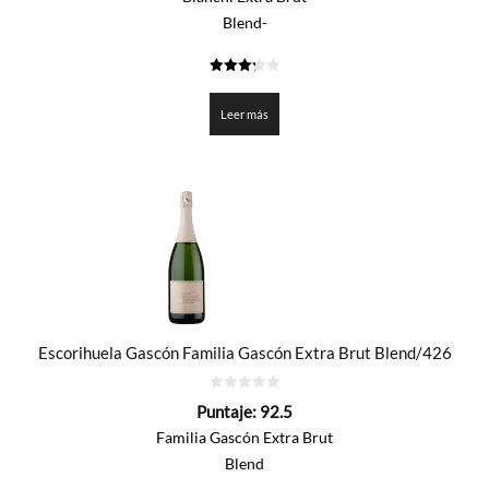
Blend-
3.3
de 5
Leer más
Escorihuela Gascón Familia Gascón Extra Brut Blend/426
0
Puntaje:
92.5
de
5
Familia Gascón Extra Brut
Blend