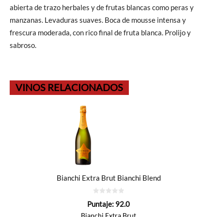
abierta de trazo herbales y de frutas blancas como peras y
manzanas. Levaduras suaves. Boca de mousse intensa y
frescura moderada, con rico final de fruta blanca. Prolijo y
sabroso.
VINOS RELACIONADOS
Bianchi Extra Brut Bianchi Blend
0
Puntaje:
92.0
de
5
Bianchi Extra Brut