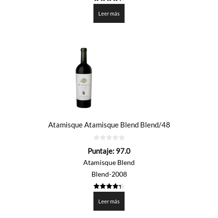
4.35
de 5
Leer más
Atamisque Atamisque Blend Blend/48
0
Puntaje:
97.0
de
5
Atamisque Blend
Blend-2008
4.35
de 5
Leer más