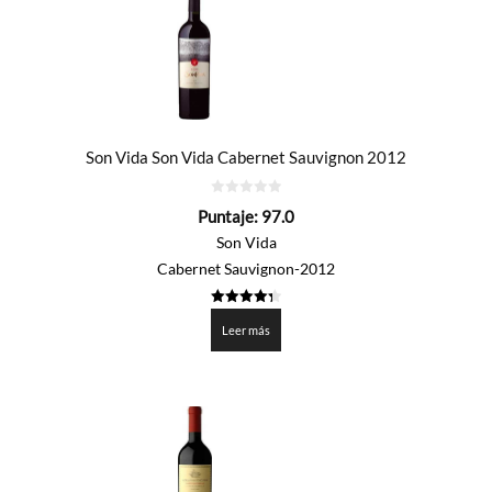
Son Vida Son Vida Cabernet Sauvignon 2012
0
Puntaje:
97.0
de
5
Son Vida
Cabernet Sauvignon-2012
4.35
de 5
Leer más