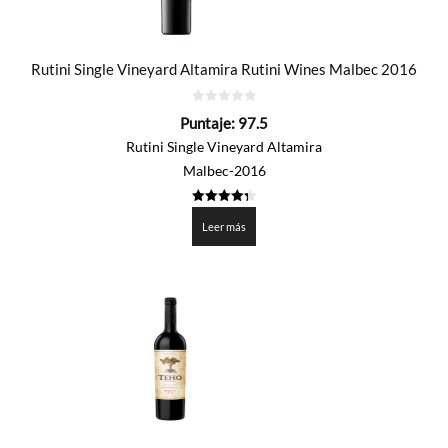
Rutini Single Vineyard Altamira Rutini Wines Malbec 2016
0
Puntaje:
97.5
de
5
Rutini Single Vineyard Altamira
Malbec-2016
4.375
de 5
Leer más