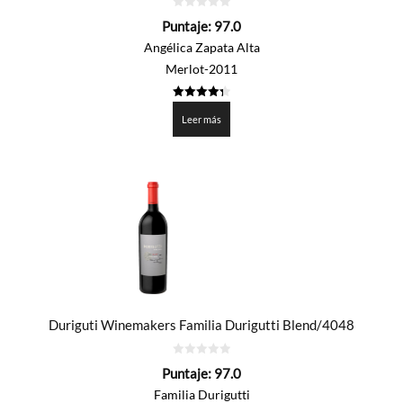
0
Puntaje:
97.0
de
5
Angélica Zapata Alta
Merlot-2011
4.35
de 5
Leer más
Duriguti Winemakers Familia Durigutti Blend/4048
0
Puntaje:
97.0
de
5
Familia Durigutti