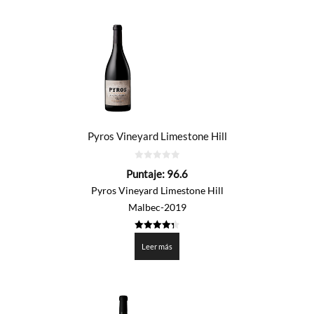
Pyros Vineyard Limestone Hill
0
Puntaje:
96.6
de
5
Pyros Vineyard Limestone Hill
Malbec-2019
4.3275
de 5
Leer más