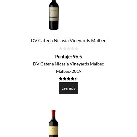
DV Catena Nicasia Vineyards Malbec
0
Puntaje:
96.5
de
5
DV Catena Nicasia Vineyards Malbec
Malbec-2019
4.325
de 5
Leer más