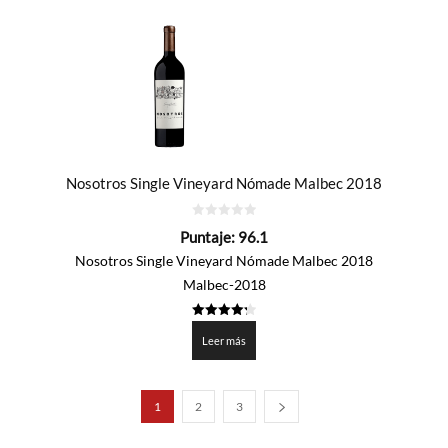
Nosotros Single Vineyard Nómade Malbec 2018
0
Puntaje:
96.1
de
5
Nosotros Single Vineyard Nómade Malbec 2018
Malbec-2018
4.303
de 5
Leer más
1
2
3