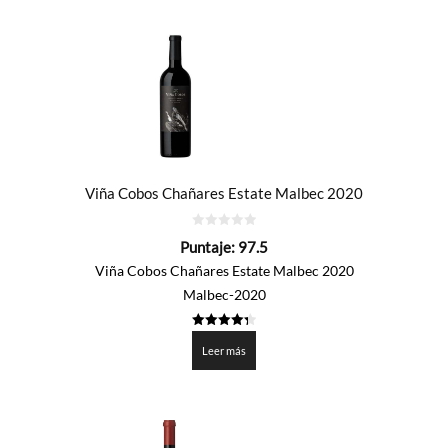
por
precio:
de
mayor
a
menor
Viña Cobos Chañares Estate Malbec 2020
0
Puntaje:
97.5
de
5
Viña Cobos Chañares Estate Malbec 2020
Malbec-2020
4.3755
de 5
Leer más