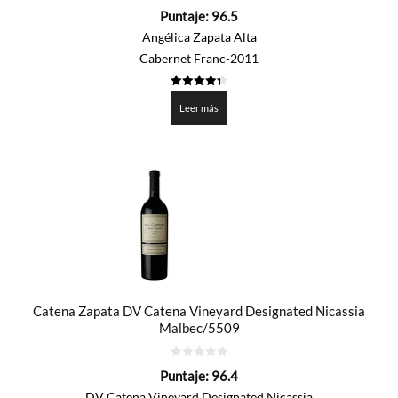
0
Puntaje:
96.5
de
5
Angélica Zapata Alta
Cabernet Franc-2011
4.325
de 5
Leer más
Catena Zapata DV Catena Vineyard Designated Nicassia
Malbec/5509
0
Puntaje:
96.4
de
5
DV Catena Vineyard Designated Nicassia