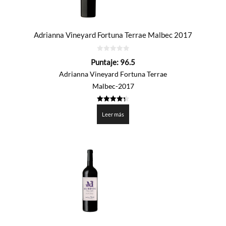
Adrianna Vineyard Fortuna Terrae Malbec 2017
0
Puntaje:
96.5
de
5
Adrianna Vineyard Fortuna Terrae
Malbec-2017
4.325
de 5
Leer más