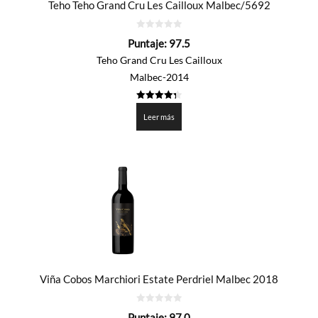
Teho Teho Grand Cru Les Cailloux Malbec/5692
0
Puntaje:
97.5
de
5
Teho Grand Cru Les Cailloux
Malbec-2014
4.375
de 5
Leer más
Viña Cobos Marchiori Estate Perdriel Malbec 2018
0
Puntaje:
97.0