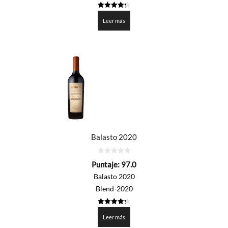
4.35
de 5
Leer más
Balasto 2020
0
Puntaje:
97.0
de
5
Balasto 2020
Blend-2020
4.35
de 5
Leer más