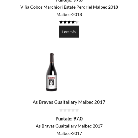
de
5
Viña Cobos Marchiori Estate Perdriel Malbec 2018
Malbec-2018
4.3505
de 5
Leer más
As Bravas Gualtallary Malbec 2017
0
Puntaje:
97.0
de
5
As Bravas Gualtallary Malbec 2017
Malbec-2017