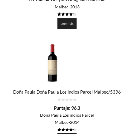
Malbec-2013
4.32
de 5
Leer más
Doña Paula Doña Paula Los indios Parcel Malbec/5396
0
Puntaje:
96.3
de
5
Doña Paula Los indios Parcel
Malbec-2014