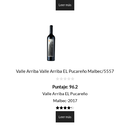
4.315
de 5
Leer más
Valle Arriba Valle Arriba EL Pucareño Malbec/5557
0
Puntaje:
96.2
de
5
Valle Arriba EL Pucareño
Malbec-2017
4.31
de 5
Leer más