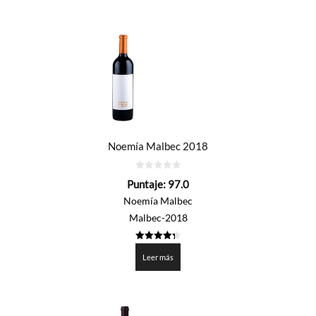
Noemía Malbec 2018
0
Puntaje:
97.0
de
5
Noemía Malbec
Malbec-2018
4.35
de 5
Leer más