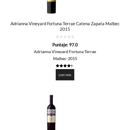
Adrianna Vineyard Fortuna Terrae Catena Zapata Malbec
2015
0
Puntaje:
97.0
de
5
Adrianna Vineyard Fortuna Terrae
Malbec-2015
4.35
de 5
Leer más