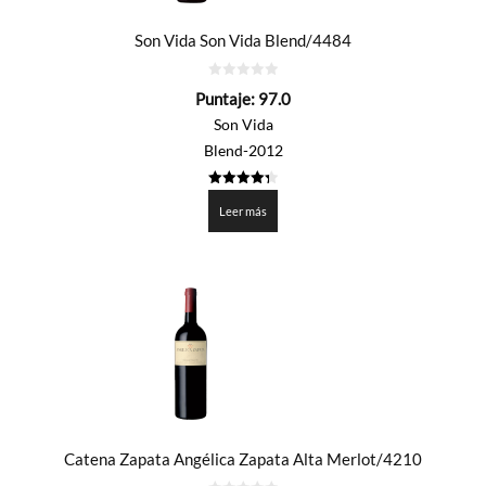
Son Vida Son Vida Blend/4484
0
Puntaje:
97.0
de
5
Son Vida
Blend-2012
4.35
de 5
Leer más
Catena Zapata Angélica Zapata Alta Merlot/4210