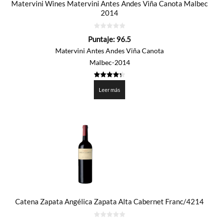
Matervini Wines Matervini Antes Andes Viña Canota Malbec
2014
0
Puntaje:
96.5
de
5
Matervini Antes Andes Viña Canota
Malbec-2014
4.325
de 5
Leer más
Catena Zapata Angélica Zapata Alta Cabernet Franc/4214