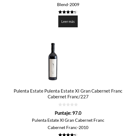
Blend-2009
4.35
de 5
Leer más
Pulenta Estate Pulenta Estate XI Gran Cabernet Franc
Cabernet Franc/227
0
Puntaje:
97.0
de
5
Pulenta Estate XI Gran Cabernet Franc
Cabernet Franc-2010