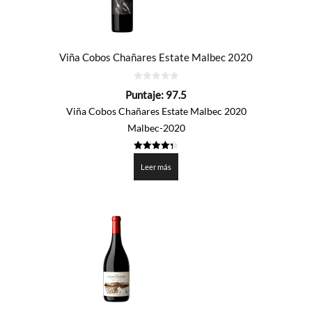
Viña Cobos Chañares Estate Malbec 2020
0
Puntaje:
97.5
de
5
Viña Cobos Chañares Estate Malbec 2020
Malbec-2020
4.3755
de 5
Leer más