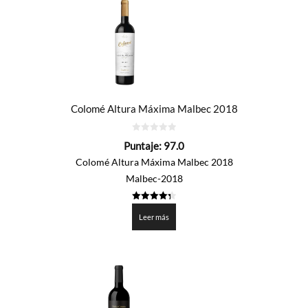
Colomé Altura Máxima Malbec 2018
0
Puntaje:
97.0
de
5
Colomé Altura Máxima Malbec 2018
Malbec-2018
4.352
de 5
Leer más