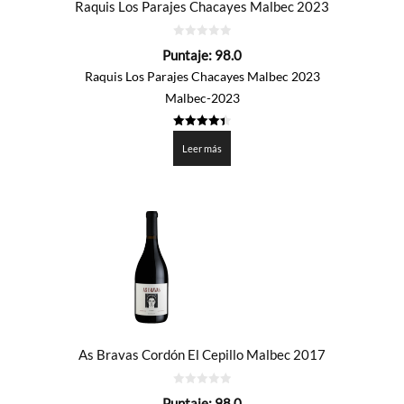
Raquis Los Parajes Chacayes Malbec 2023
0
Puntaje:
98.0
de
5
Raquis Los Parajes Chacayes Malbec 2023
Malbec-2023
4.4
de 5
Leer más
As Bravas Cordón El Cepillo Malbec 2017
0
Puntaje:
98.0