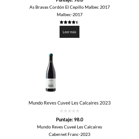
de
5
As Bravas Cordón El Cepillo Malbec 2017
Malbec-2017
4.4
de 5
Leer más
Mundo Reves Cuveé Les Calcaires 2023
0
Puntaje:
98.0
de
5
Mundo Reves Cuveé Les Calcaires
Cabernet Franc-2023