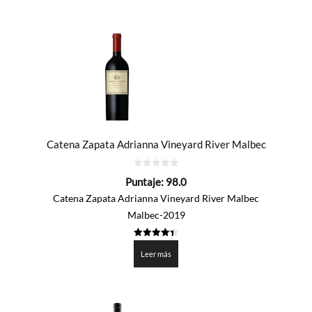
Catena Zapata Adrianna Vineyard River Malbec
0
Puntaje:
98.0
de
5
Catena Zapata Adrianna Vineyard River Malbec
Malbec-2019
4.4
de 5
Leer más