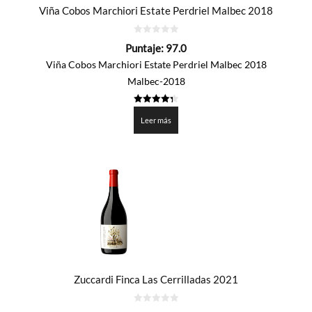
Viña Cobos Marchiori Estate Perdriel Malbec 2018
0
Puntaje:
97.0
de
5
Viña Cobos Marchiori Estate Perdriel Malbec 2018
Malbec-2018
4.3505
de 5
Leer más
Zuccardi Finca Las Cerrilladas 2021
0