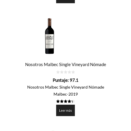
Nosotros Malbec Single Vineyard Nómade
0
Puntaje:
97.1
de
5
Nosotros Malbec Single Vineyard Nómade
Malbec-2019
4.3525
de 5
Leer más