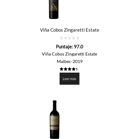
Viña Cobos Zingaretti Estate
0
Puntaje:
97.0
de
5
Viña Cobos Zingaretti Estate
Malbec-2019
4.352
de 5
Leer más