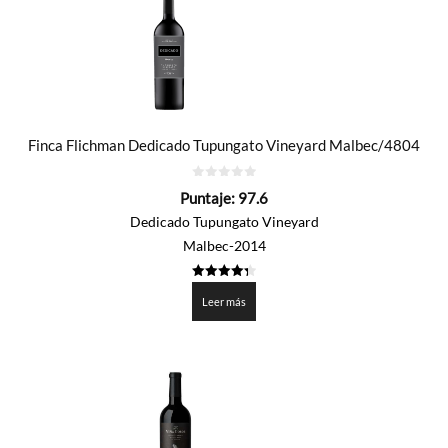
Finca Flichman Dedicado Tupungato Vineyard Malbec/4804
0
Puntaje:
97.6
de
5
Dedicado Tupungato Vineyard
Malbec-2014
4.38
de 5
Leer más