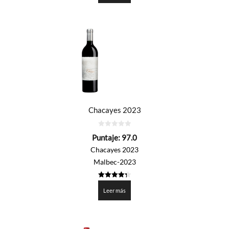
Chacayes 2023
0
Puntaje:
97.0
de
5
Chacayes 2023
Malbec-2023
4.35
de 5
Leer más