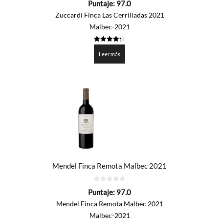
Puntaje:
97.0
de
5
Zuccardi Finca Las Cerrilladas 2021
Malbec-2021
4.35
de 5
Leer más
Mendel Finca Remota Malbec 2021
0
Puntaje:
97.0
de
5
Mendel Finca Remota Malbec 2021
Malbec-2021