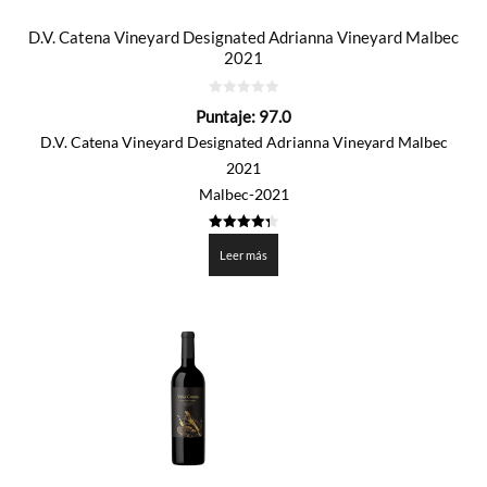
D.V. Catena Vineyard Designated Adrianna Vineyard Malbec
2021
0
Puntaje:
97.0
de
5
D.V. Catena Vineyard Designated Adrianna Vineyard Malbec
2021
Malbec-2021
4.351
de 5
Leer más