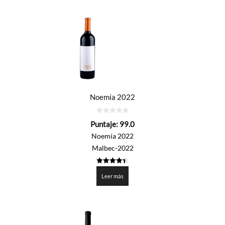
por
precio:
de
mayor
a
menor
Noemía 2022
0
Puntaje:
99.0
de
5
Noemía 2022
Malbec-2022
4.45
de 5
Leer más