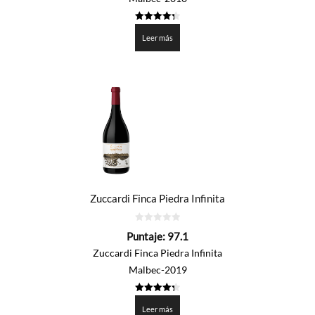
4.375
de 5
Leer más
Zuccardi Finca Piedra Infinita
0
Puntaje:
97.1
de
5
Zuccardi Finca Piedra Infinita
Malbec-2019
4.353
de 5
Leer más