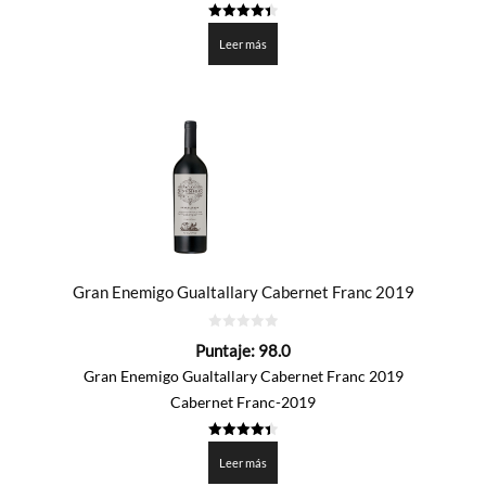
4.4
de 5
Leer más
Gran Enemigo Gualtallary Cabernet Franc 2019
0
Puntaje:
98.0
de
5
Gran Enemigo Gualtallary Cabernet Franc 2019
Cabernet Franc-2019
4.4
de 5
Leer más