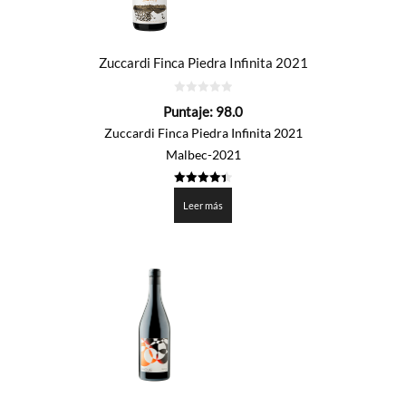
Zuccardi Finca Piedra Infinita 2021
0
Puntaje:
98.0
de
5
Zuccardi Finca Piedra Infinita 2021
Malbec-2021
4.4
de 5
Leer más