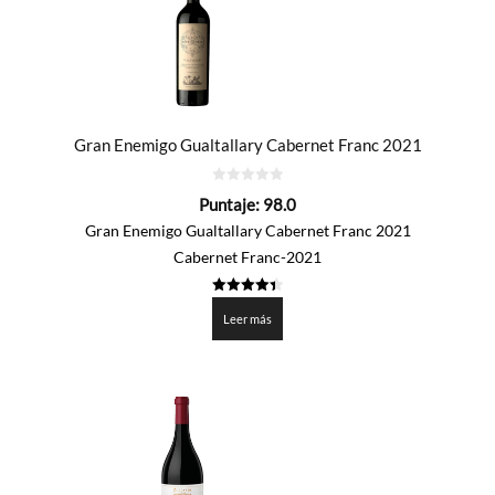
Gran Enemigo Gualtallary Cabernet Franc 2021
0
Puntaje:
98.0
de
5
Gran Enemigo Gualtallary Cabernet Franc 2021
Cabernet Franc-2021
4.4005
de 5
Leer más