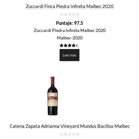
Zuccardi Finca Piedra Infinita Malbec 2020
0
Puntaje:
97.5
de
5
Zuccardi Piedra Infinita Malbec 2020
Malbec-2020
4.375
de 5
Leer más
Catena Zapata Adrianna Vineyard Mundus Bacillus Malbec