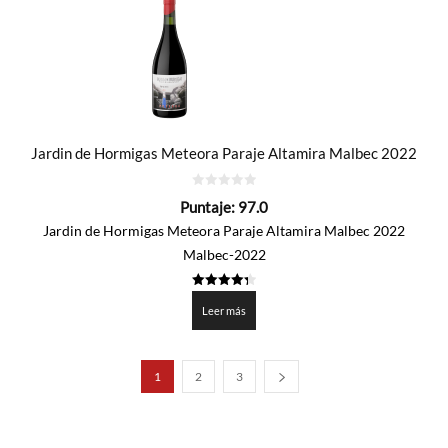
Jardin de Hormigas Meteora Paraje Altamira Malbec 2022
0
Puntaje:
97.0
de
5
Jardin de Hormigas Meteora Paraje Altamira Malbec 2022
Malbec-2022
4.35
de 5
Leer más
1
2
3