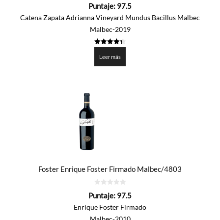
0
Puntaje:
97.5
de
5
Catena Zapata Adrianna Vineyard Mundus Bacillus Malbec
Malbec-2019
4.375
de 5
Leer más
Foster Enrique Foster Firmado Malbec/4803
0
Puntaje:
97.5
de
5
Enrique Foster Firmado
Malbec-2010