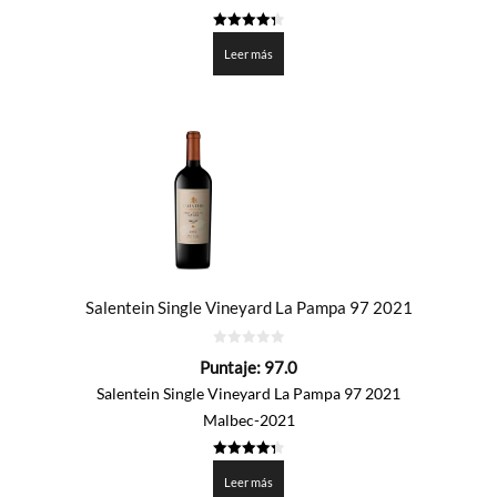
4.35
de 5
Leer más
Salentein Single Vineyard La Pampa 97 2021
0
Puntaje:
97.0
de
5
Salentein Single Vineyard La Pampa 97 2021
Malbec-2021
4.35
de 5
Leer más