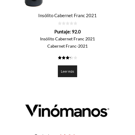
Insólito Cabernet Franc 2021
0
Puntaje:
92.0
de
5
Insólito Cabernet Franc 2021
Cabernet Franc-2021
3.3
de 5
Leer más