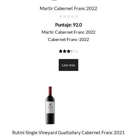
Martir Cabernet Franc 2022
0
Puntaje:
92.0
de
5
Martir Cabernet Franc 2022
Cabernet Franc-2022
3.3
de 5
Leer más
Rutini Single Vineyard Gualtallary Cabernet Franc 2021