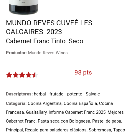
MUNDO REVES CUVEÉ LES
CALCAIRES
2023
Cabernet Franc
Tinto
Seco
Productor:
Mundo Reves Wines
98 pts
4.4
de 5
Descriptores:
herbal - frutado
potente
Salvaje
Categoria:
Cocina Argentina
,
Cocina Española
,
Cocina
Francesa
,
Gualtallary
,
Informe Cabernet Franc 2025
,
Mejores
Cabernet Franc
,
Pasta seca con Bolognesa
,
Pastel de papa
,
Principal
,
Regalo para paladares clásicos
,
Sobremesa
,
Tapeo