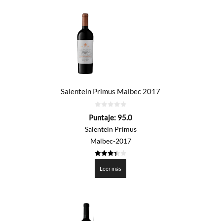
Salentein Primus Malbec 2017
0
Puntaje:
95.0
de
5
Salentein Primus
Malbec-2017
3.4505
de 5
Leer más