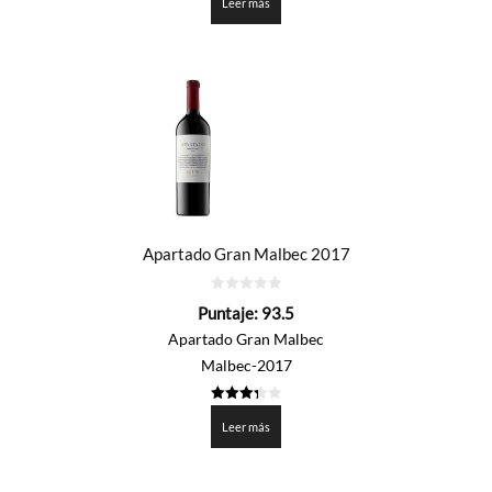
de 5
Leer más
Apartado Gran Malbec 2017
0
Puntaje:
93.5
de
5
Apartado Gran Malbec
Malbec-2017
3.377
de 5
Leer más