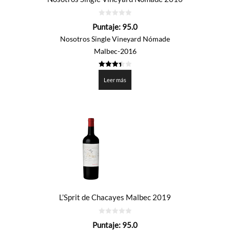
0
Puntaje:
95.0
de
5
Nosotros Single Vineyard Nómade
Malbec-2016
3.45
de 5
Leer más
L’Sprit de Chacayes Malbec 2019
0
Puntaje:
95.0
de