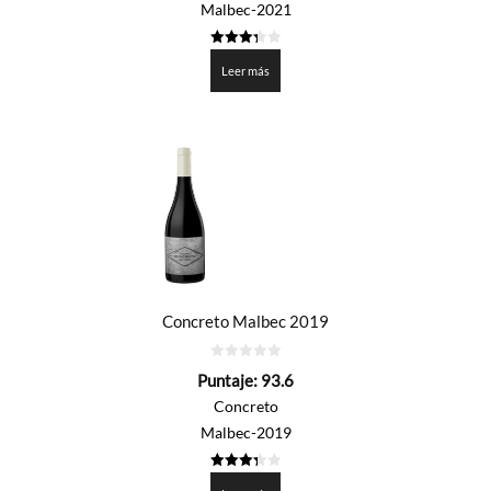
Malbec-2021
3.3775
de 5
Leer más
Concreto Malbec 2019
0
Puntaje:
93.6
de
5
Concreto
Malbec-2019
3.3775