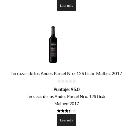
3.454
de 5
Leer más
Terrazas de los Andes Parcel Nro. 12S Licán Malbec 2017
0
Puntaje:
95.0
de
5
Terrazas de los Andes Parcel Nro. 12S Licán
Malbec-2017
3.451
de 5
Leer más