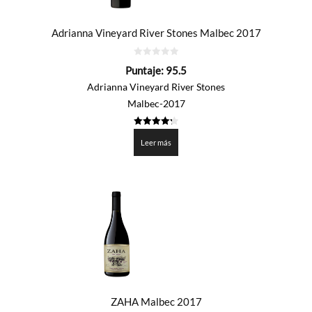
Adrianna Vineyard River Stones Malbec 2017
0
Puntaje:
95.5
de
5
Adrianna Vineyard River Stones
Malbec-2017
4.276
de 5
Leer más
ZAHA Malbec 2017