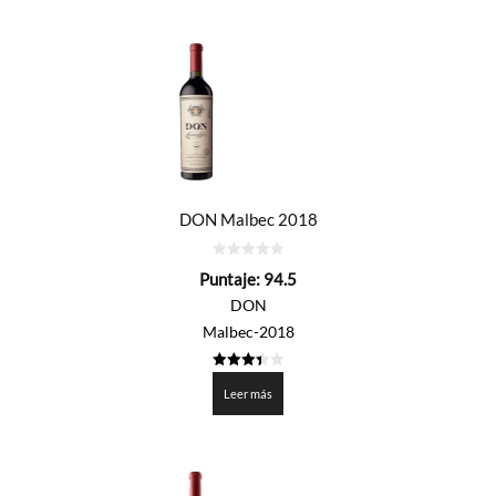
DON Malbec 2018
0
Puntaje:
94.5
de
5
DON
Malbec-2018
3.425
de 5
Leer más