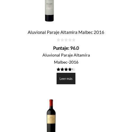
Aluvional Paraje Altamira Malbec 2016
0
Puntaje:
96.0
de
5
Aluvional Paraje Altamira
Malbec-2016
4.3
de 5
Leer más