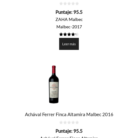
0
Puntaje:
95.5
de
5
ZAHA Malbec
Malbec-2017
4.275
de 5
Leer más
Achával Ferrer Finca Altamira Malbec 2016
0
Puntaje:
95.5
de
5