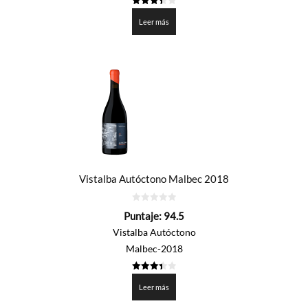
3.4265
de 5
Leer más
Vistalba Autóctono Malbec 2018
0
Puntaje:
94.5
de
5
Vistalba Autóctono
Malbec-2018
3.425
de 5
Leer más