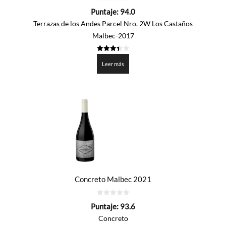
0
Puntaje:
94.0
de
5
Terrazas de los Andes Parcel Nro. 2W Los Castaños
Malbec-2017
3.4
de 5
Leer más
Concreto Malbec 2021
0
Puntaje:
93.6
de
5
Concreto