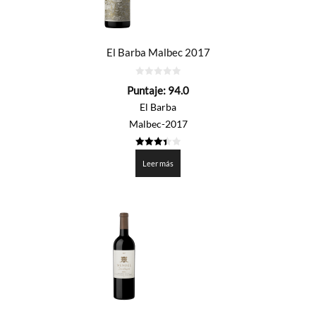
El Barba Malbec 2017
0
Puntaje:
94.0
de
5
El Barba
Malbec-2017
3.4
de 5
Leer más