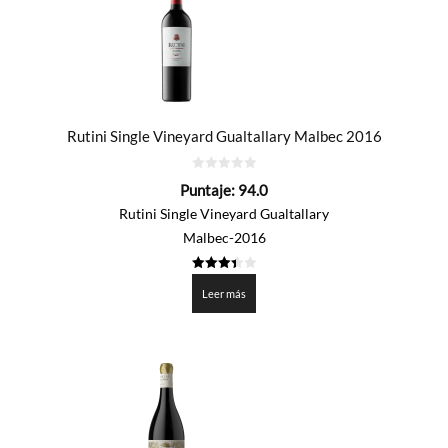
Rutini Single Vineyard Gualtallary Malbec 2016
0
Puntaje:
94.0
de
5
Rutini Single Vineyard Gualtallary
Malbec-2016
3.402
de 5
Leer más