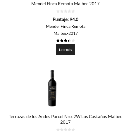
Mendel Finca Remota Malbec 2017
0
Puntaje:
94.0
de
5
Mendel Finca Remota
Malbec-2017
3.4
de 5
Leer más
Terrazas de los Andes Parcel Nro. 2W Los Castaños Malbec
2017