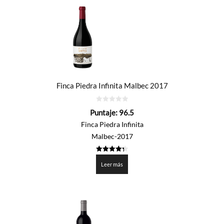
Finca Piedra Infinita Malbec 2017
0
Puntaje:
96.5
de
5
Finca Piedra Infinita
Malbec-2017
4.325
de 5
Leer más