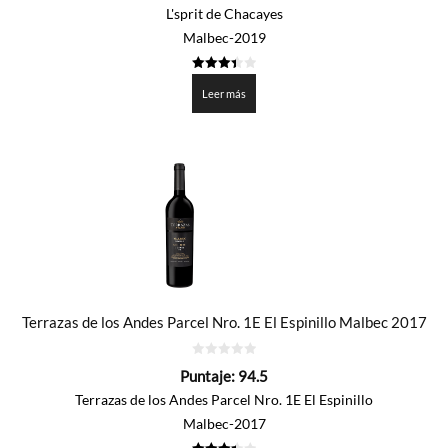
5
L'sprit de Chacayes
Malbec-2019
3.45
de 5
Leer más
Terrazas de los Andes Parcel Nro. 1E El Espinillo Malbec 2017
0
Puntaje:
94.5
de
5
Terrazas de los Andes Parcel Nro. 1E El Espinillo
Malbec-2017