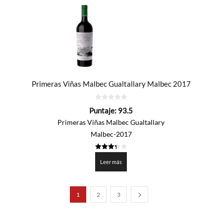
Primeras Viñas Malbec Gualtallary Malbec 2017
0
Puntaje:
93.5
de
5
Primeras Viñas Malbec Gualtallary
Malbec-2017
3.3765
de 5
Leer más
1
2
3