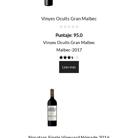
Vinyes Ocults Gran Malbec
0
Puntaje:
95.0
de
5
Vinyes Ocults Gran Malbec
Malbec-2017
3.45
de 5
Leer más
Nosotros Single Vineyard Nómade 2016