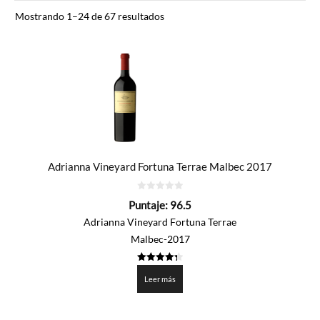
Ordenado
Mostrando 1–24 de 67 resultados
por
precio:
de
mayor
a
menor
Adrianna Vineyard Fortuna Terrae Malbec 2017
0
Puntaje:
96.5
de
5
Adrianna Vineyard Fortuna Terrae
Malbec-2017
4.325
de 5
Leer más