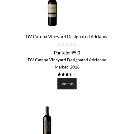
DV Catena Vineyard Designated Adrianna
0
Puntaje:
95.0
de
5
DV Catena Vineyard Designated Adrianna
Malbec-2016
3.45
de 5
Leer más