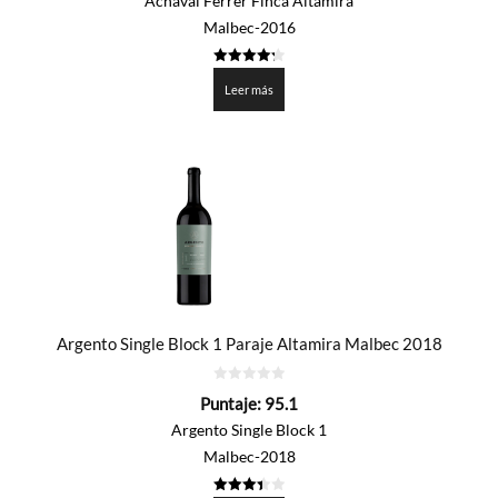
Achával Ferrer Finca Altamira
Malbec-2016
4.275
de 5
Leer más
Argento Single Block 1 Paraje Altamira Malbec 2018
0
Puntaje:
95.1
de
5
Argento Single Block 1
Malbec-2018