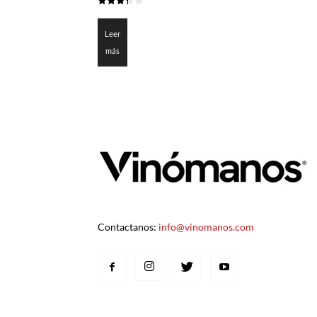
3.325
de 5
Leer
más
Contactanos:
info@vinomanos.com