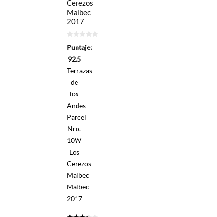
Cerezos
Malbec
2017
0
Puntaje:
de
5
92.5
Terrazas
de
los
Andes
Parcel
Nro.
10W
Los
Cerezos
Malbec
Malbec-
2017