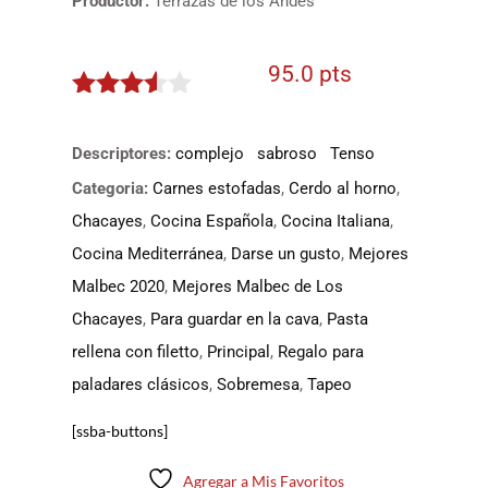
Productor:
Terrazas de los Andes
95.0 pts
3.451
de 5
Descriptores:
complejo
sabroso
Tenso
Categoria:
Carnes estofadas
,
Cerdo al horno
,
Chacayes
,
Cocina Española
,
Cocina Italiana
,
Cocina Mediterránea
,
Darse un gusto
,
Mejores
Malbec 2020
,
Mejores Malbec de Los
Chacayes
,
Para guardar en la cava
,
Pasta
rellena con filetto
,
Principal
,
Regalo para
paladares clásicos
,
Sobremesa
,
Tapeo
[ssba-buttons]
Agregar a Mis Favoritos