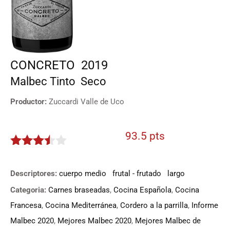
CONCRETO
2019
Malbec
Tinto
Seco
Productor:
Zuccardi Valle de Uco
93.5 pts
3.3775
de 5
Descriptores:
cuerpo medio
frutal - frutado
largo
Categoria:
Carnes braseadas
,
Cocina Española
,
Cocina
Francesa
,
Cocina Mediterránea
,
Cordero a la parrilla
,
Informe
Malbec 2020
,
Mejores Malbec 2020
,
Mejores Malbec de