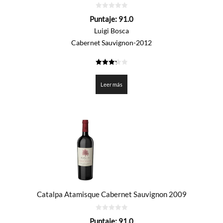
0
Puntaje:
91.0
de
5
Luigi Bosca
Cabernet Sauvignon-2012
3.25
de 5
Leer más
Catalpa Atamisque Cabernet Sauvignon 2009
0
Puntaje:
91.0
de