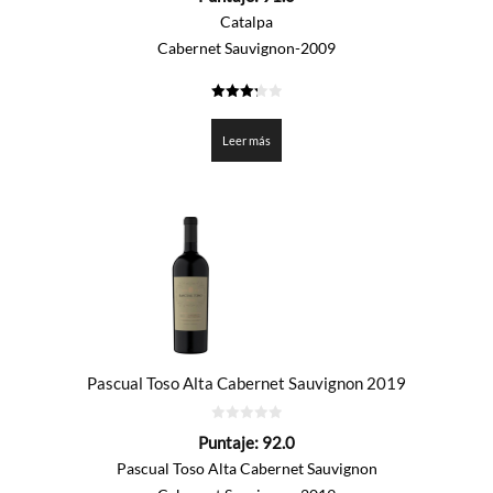
5
Catalpa
Cabernet Sauvignon-2009
3.25
de 5
Leer más
Pascual Toso Alta Cabernet Sauvignon 2019
0
Puntaje:
92.0
de
5
Pascual Toso Alta Cabernet Sauvignon