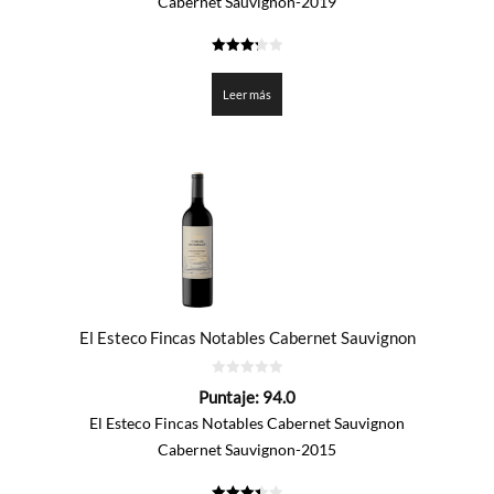
Cabernet Sauvignon-2019
3.3
de 5
Leer más
El Esteco Fincas Notables Cabernet Sauvignon
0
Puntaje:
94.0
de
5
El Esteco Fincas Notables Cabernet Sauvignon
Cabernet Sauvignon-2015