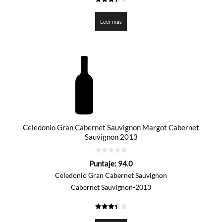
3.4
de 5
Leer más
Celedonio Gran Cabernet Sauvignon Margot Cabernet
Sauvignon 2013
0
Puntaje:
94.0
de
5
Celedonio Gran Cabernet Sauvignon
Cabernet Sauvignon-2013
3.4
de 5