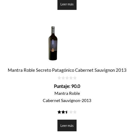
Leer más
Mantra Roble Secreto Patagónico Cabernet Sauvignon 2013
0
Puntaje:
90.0
de
5
Mantra Roble
Cabernet Sauvignon-2013
2.5
de 5
Leer más