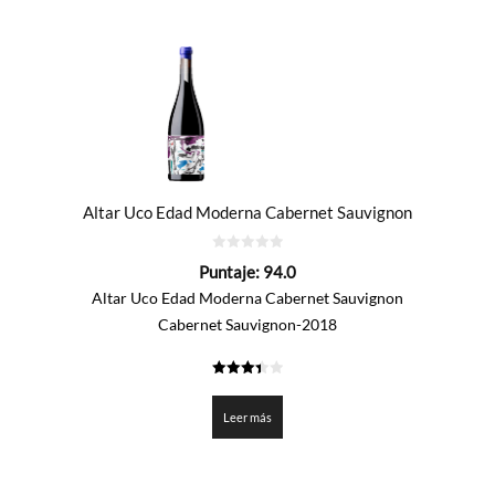
Altar Uco Edad Moderna Cabernet Sauvignon
0
Puntaje:
94.0
de
5
Altar Uco Edad Moderna Cabernet Sauvignon
Cabernet Sauvignon-2018
3.4
de 5
Leer más