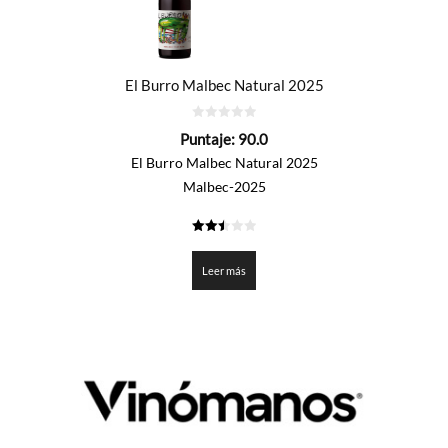
El Burro Malbec Natural 2025
0
Puntaje:
90.0
de
5
El Burro Malbec Natural 2025
Malbec-2025
2.5
de 5
Leer más