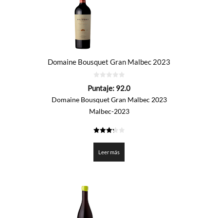
Domaine Bousquet Gran Malbec 2023
0
Puntaje:
92.0
de
5
Domaine Bousquet Gran Malbec 2023
Malbec-2023
3.3
de 5
Leer más