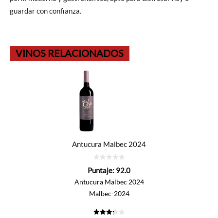
guardar con confianza.
VINOS RELACIONADOS
Antucura Malbec 2024
0
Puntaje:
92.0
de
5
Antucura Malbec 2024
Malbec-2024