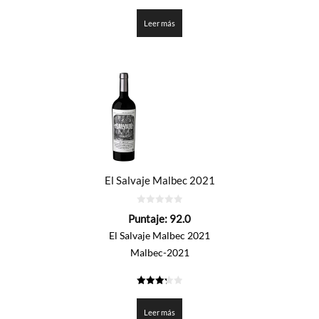
3.3
de 5
Leer más
El Salvaje Malbec 2021
0
Puntaje:
92.0
de
5
El Salvaje Malbec 2021
Malbec-2021
3.3
de 5
Leer más