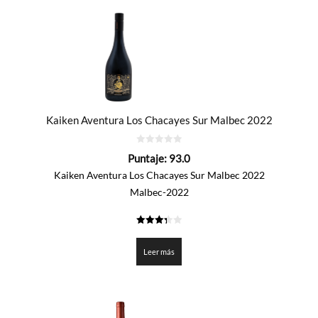
Kaiken Aventura Los Chacayes Sur Malbec 2022
0
Puntaje:
93.0
de
5
Kaiken Aventura Los Chacayes Sur Malbec 2022
Malbec-2022
3.35
de 5
Leer más