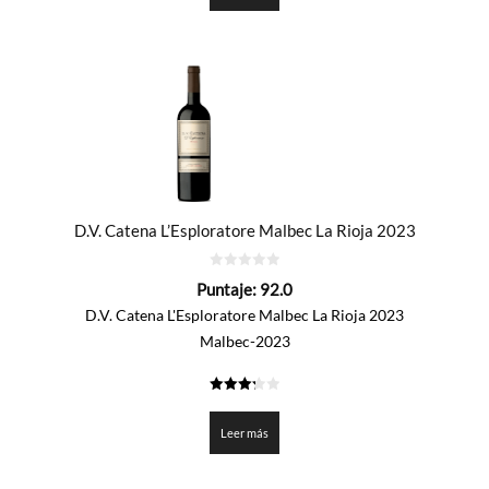
D.V. Catena L’Esploratore Malbec La Rioja 2023
0
Puntaje:
92.0
de
5
D.V. Catena L'Esploratore Malbec La Rioja 2023
Malbec-2023
3.3
de 5
Leer más