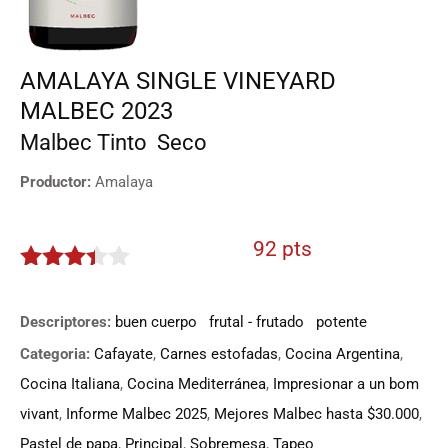
AMALAYA SINGLE VINEYARD
MALBEC 2023
Malbec
Tinto
Seco
Productor:
Amalaya
92 pts
3.3
de
5
Descriptores:
buen cuerpo
frutal - frutado
potente
Categoria:
Cafayate
,
Carnes estofadas
,
Cocina Argentina
,
Cocina Italiana
,
Cocina Mediterránea
,
Impresionar a un bom
vivant
,
Informe Malbec 2025
,
Mejores Malbec hasta $30.000
,
Pastel de papa
,
Principal
,
Sobremesa
,
Tapeo