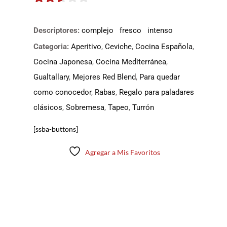
2.5
de 5
Descriptores:
complejo
fresco
intenso
Categoria:
Aperitivo
,
Ceviche
,
Cocina Española
,
Cocina Japonesa
,
Cocina Mediterránea
,
Gualtallary
,
Mejores Red Blend
,
Para quedar
como conocedor
,
Rabas
,
Regalo para paladares
clásicos
,
Sobremesa
,
Tapeo
,
Turrón
[ssba-buttons]
Agregar a Mis Favoritos