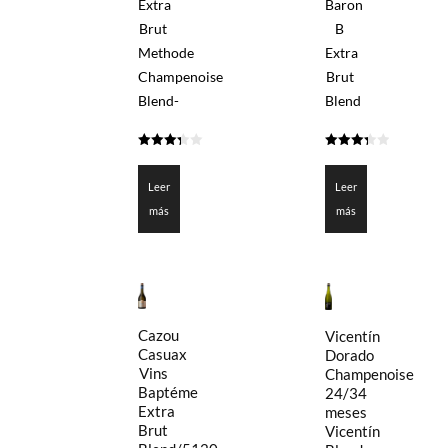
Extra
Baron
Brut
B
Methode
Extra
Champenoise
Brut
Blend-
Blend
3.3
3.325
de 5
de 5
Leer
Leer
más
más
Cazou
Vicentín
Casuax
Dorado
Vins
Champenoise
Baptéme
24/34
Extra
meses
Brut
Vicentín