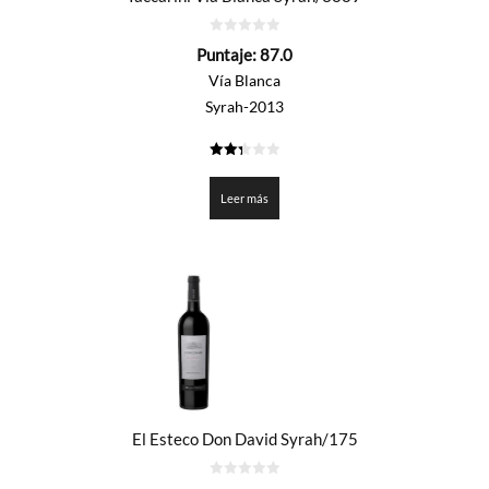
0
Puntaje:
87.0
de
5
Vía Blanca
Syrah-2013
2.35
de 5
Leer más
El Esteco Don David Syrah/175
0