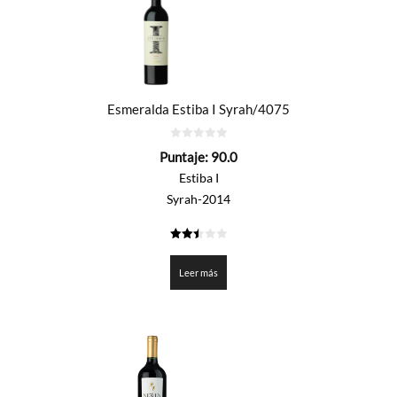
Esmeralda Estiba I Syrah/4075
0
Puntaje:
90.0
de
5
Estiba I
Syrah-2014
2.5
de 5
Leer más