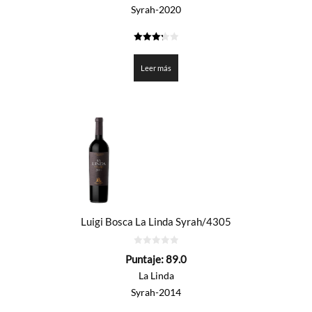
Syrah-2020
3.275
de 5
Leer más
Luigi Bosca La Linda Syrah/4305
0
Puntaje:
89.0
de
5
La Linda
Syrah-2014