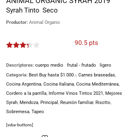
ANIMAL ORGANIC SYRAH 2019
Syrah
Tinto
Seco
Productor:
Animal Organic
90.5 pts
3.225
de 5
Descriptores:
cuerpo medio
frutal - frutado
ligero
Categoria:
Best Buy hasta $1.000.-
,
Carnes braseadas
,
Cocina Argentina
,
Cocina Italiana
,
Cocina Mediterránea
,
Cordero a la parrilla
,
Informe Vinos Tintos 2021
,
Mejores
Syrah
,
Mendoza
,
Principal
,
Reunión familiar
,
Risotto
,
Sobremesa
,
Tapeo
[ssba-buttons]