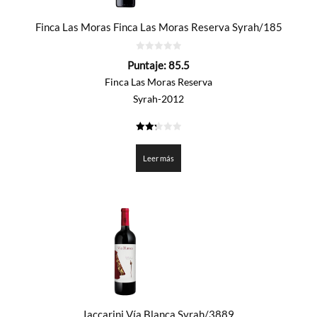
Finca Las Moras Finca Las Moras Reserva Syrah/185
0
Puntaje:
85.5
de
5
Finca Las Moras Reserva
Syrah-2012
2.275
de 5
Leer más
Iaccarini Vía Blanca Syrah/3889