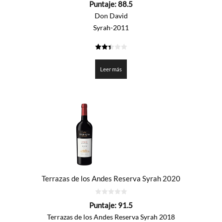
Puntaje:
88.5
de
5
Don David
Syrah-2011
2.425
de 5
Leer más
Terrazas de los Andes Reserva Syrah 2020
0
Puntaje:
91.5
de
5
Terrazas de los Andes Reserva Syrah 2018