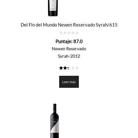
Del Fin del Mundo Newen Reservado Syrah/615
0
Puntaje:
87.0
de
5
Newen Reservado
Syrah-2012
2.35
de 5
Leer más