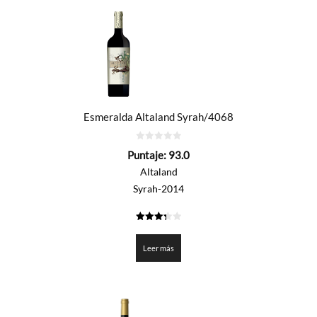
Esmeralda Altaland Syrah/4068
0
Puntaje:
93.0
de
5
Altaland
Syrah-2014
3.35
de 5
Leer más