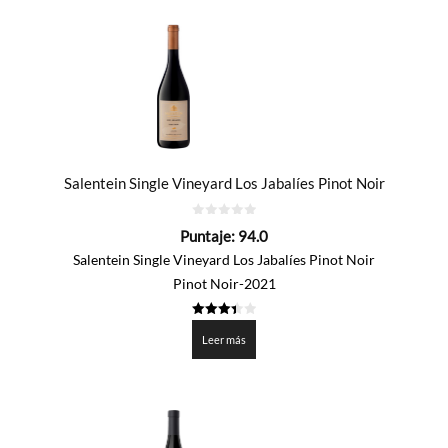
Salentein Single Vineyard Los Jabalíes Pinot Noir
0
Puntaje:
94.0
de
5
Salentein Single Vineyard Los Jabalíes Pinot Noir
Pinot Noir-2021
3.4
de 5
Leer más