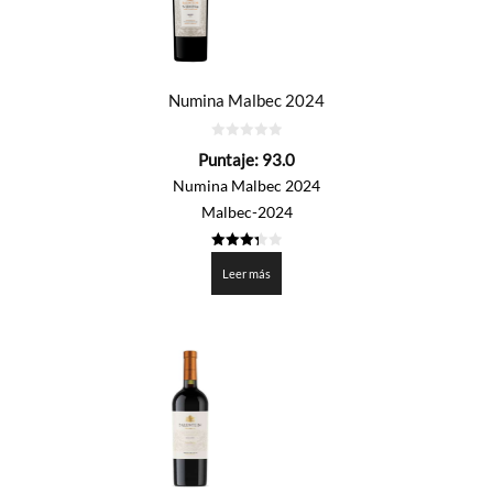
Numina Malbec 2024
0
Puntaje:
93.0
de
5
Numina Malbec 2024
Malbec-2024
3.35
de 5
Leer más