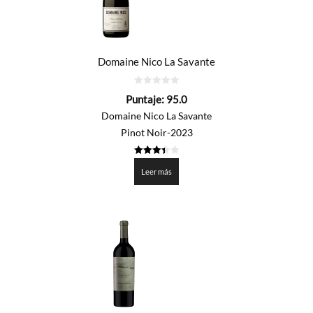
Domaine Nico La Savante
0
Puntaje:
95.0
de
5
Domaine Nico La Savante
Pinot Noir-2023
3.45
de 5
Leer más