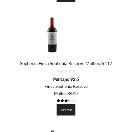
Sophenia Finca Sophenia Reserve Malbec/5417
0
Puntaje:
93.5
de
5
Finca Sophenia Reserve
Malbec-2017
3.375
de 5
Leer más