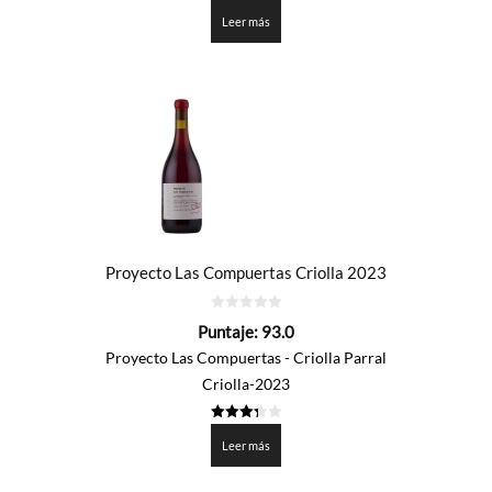
3.35
de 5
Leer más
Proyecto Las Compuertas Criolla 2023
0
Puntaje:
93.0
de
5
Proyecto Las Compuertas - Criolla Parral
Criolla-2023
3.35
de 5
Leer más