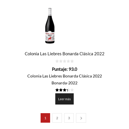
Colonia Las Liebres Bonarda Clásica 2022
0
Puntaje:
93.0
de
5
Colonia Las Liebres Bonarda Clásica 2022
Bonarda-2022
3.35
de 5
Leer más
1
2
3