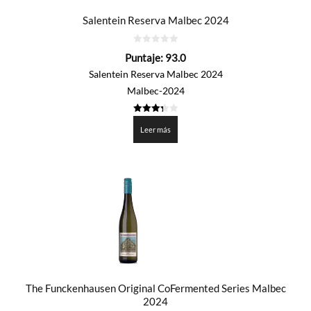
Salentein Reserva Malbec 2024
0
Puntaje:
93.0
de
5
Salentein Reserva Malbec 2024
Malbec-2024
3.35
de 5
Leer más
The Funckenhausen Original CoFermented Series Malbec
2024