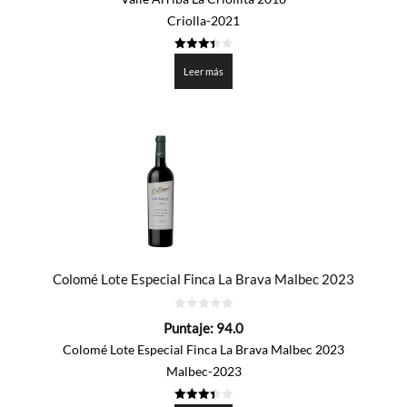
Criolla-2021
3.45
de 5
Leer más
Colomé Lote Especial Finca La Brava Malbec 2023
0
Puntaje:
94.0
de
5
Colomé Lote Especial Finca La Brava Malbec 2023
Malbec-2023