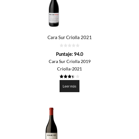
Cara Sur Criolla 2021
0
Puntaje:
94.0
de
5
Cara Sur Criolla 2019
Criolla-2021
3.4
de 5
Leer más