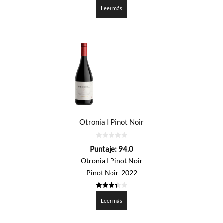
3.4
de 5
Leer más
Otronia I Pinot Noir
0
Puntaje:
94.0
de
5
Otronia I Pinot Noir
Pinot Noir-2022
3.4
de 5
Leer más