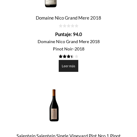
Domaine Nico Grand Mere 2018
0
Puntaje:
94.0
de
5
Domaine Nico Grand Mere 2018
Pinot Noir-2018
3.4
de 5
Leer más
Salentein Salentein Single Vineyard Plot Nro.1 Pinot