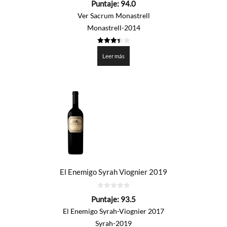
Puntaje:
94.0
de
5
Ver Sacrum Monastrell
Monastrell-2014
3.4
de 5
Leer más
El Enemigo Syrah Viognier 2019
0
Puntaje:
93.5
de
5
El Enemigo Syrah-Viognier 2017
Syrah-2019