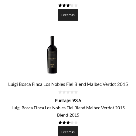
3.375
de 5
Leer más
Luigi Bosca Finca Los Nobles Fiel Blend Malbec Verdot 2015
0
Puntaje:
93.5
de
5
Luigi Bosca Finca Los Nobles Fiel Blend Malbec Verdot 2015
Blend-2015
3.375
de 5
Leer más