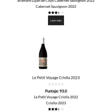
Bramare Luján de Cuyo Cabernet Sauvignon 2022
Cabernet Sauvignon-2022
3.35
de 5
Leer más
Le Petit Voyage Criolla 2023
0
Puntaje:
93.0
de
5
Le Petit Voyage Criolla 2022
Criolla-2023