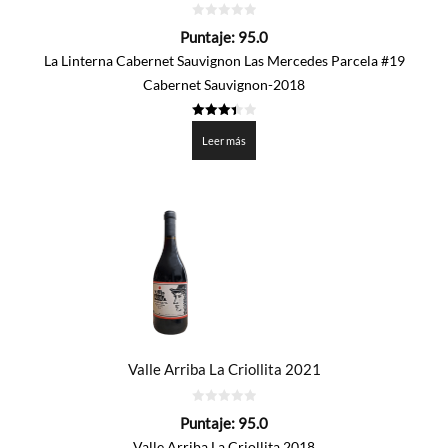
0
Puntaje:
95.0
de
5
La Linterna Cabernet Sauvignon Las Mercedes Parcela #19
Cabernet Sauvignon-2018
3.45
de 5
Leer más
Valle Arriba La Criollita 2021
0
Puntaje:
95.0
de
5
Valle Arriba La Criollita 2018