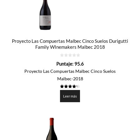
Proyecto Las Compuertas Malbec Cinco Suelos Durigutti
Family WInemakers Malbec 2018
0
Puntaje:
95.6
de
5
Proyecto Las Compuertas Malbec Cinco Suelos
Malbec-2018
4.278
de 5
Leer más