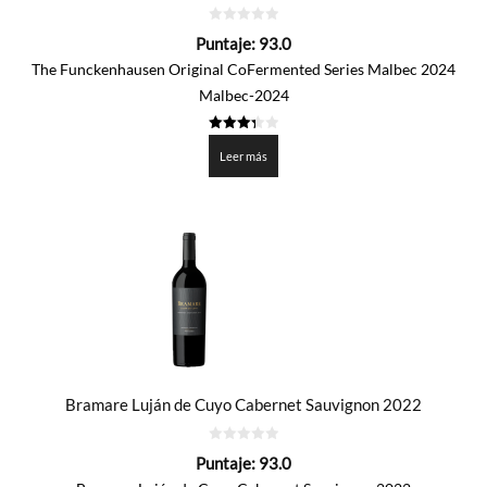
0
Puntaje:
93.0
de
5
The Funckenhausen Original CoFermented Series Malbec 2024
Malbec-2024
3.35
de 5
Leer más
Bramare Luján de Cuyo Cabernet Sauvignon 2022
0
Puntaje:
93.0
de
5