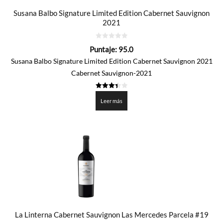
Susana Balbo Signature Limited Edition Cabernet Sauvignon
2021
0
Puntaje:
95.0
de
5
Susana Balbo Signature Limited Edition Cabernet Sauvignon 2021
Cabernet Sauvignon-2021
3.45
de 5
Leer más
La Linterna Cabernet Sauvignon Las Mercedes Parcela #19