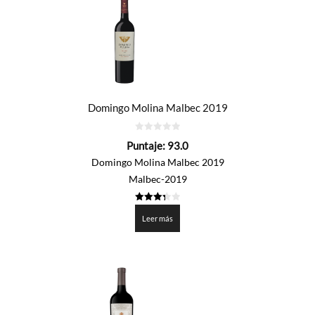
Domingo Molina Malbec 2019
0
Puntaje:
93.0
de
5
Domingo Molina Malbec 2019
Malbec-2019
3.35
de 5
Leer más