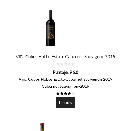
por
precio:
de
mayor
a
menor
Viña Cobos Hobbs Estate Cabernet Sauvignon 2019
0
Puntaje:
96.0
de
5
Viña Cobos Hobbs Estate Cabernet Sauvignon 2019
Cabernet Sauvignon-2019
4.3
de 5
Leer más