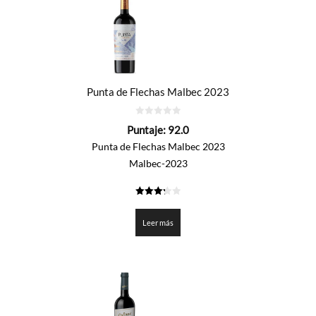
Punta de Flechas Malbec 2023
0
Puntaje:
92.0
de
5
Punta de Flechas Malbec 2023
Malbec-2023
3.3
de 5
Leer más