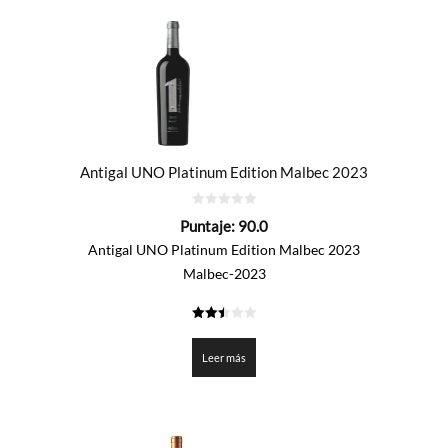
Antigal UNO Platinum Edition Malbec 2023
0
Puntaje:
90.0
de
5
Antigal UNO Platinum Edition Malbec 2023
Malbec-2023
2.5
de 5
Leer más