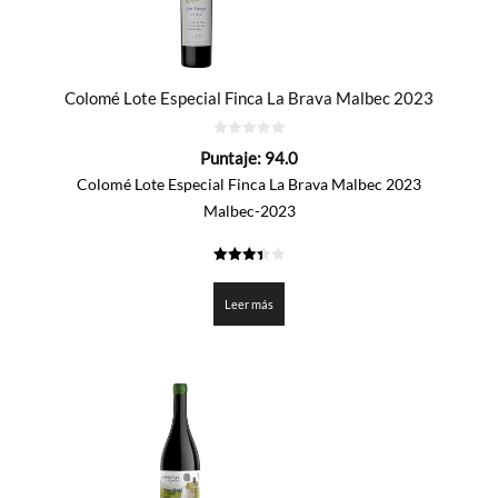
Colomé Lote Especial Finca La Brava Malbec 2023
0
Puntaje:
94.0
de
5
Colomé Lote Especial Finca La Brava Malbec 2023
Malbec-2023
3.4
de 5
Leer más