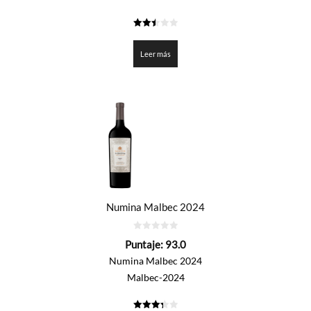
2.5
de 5
Leer más
Numina Malbec 2024
0
Puntaje:
93.0
de
5
Numina Malbec 2024
Malbec-2024