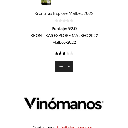
Krontiras Explore Malbec 2022
0
Puntaje:
92.0
de
5
KRONTIRAS EXPLORE MALBEC 2022
Malbec-2022
3.3
de 5
Leer más
Contactanos:
info@vinomanos.com