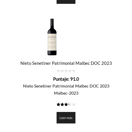
Nieto Senetiner Patrimonial Malbec DOC 2023
0
Puntaje:
91.0
de
5
Nieto Senetiner Patrimonial Malbec DOC 2023
Malbec-2023
3.25
de 5
Leer más