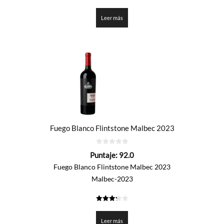
3.35
de 5
Leer más
Fuego Blanco Flintstone Malbec 2023
0
Puntaje:
92.0
de
5
Fuego Blanco Flintstone Malbec 2023
Malbec-2023
3.3
de 5
Leer más