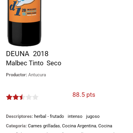
DEUNA
2018
Malbec
Tinto
Seco
Productor:
Antucura
88.5 pts
2.425
de 5
Descriptores:
herbal - frutado
intenso
jugoso
Categoria:
Carnes grilladas
,
Cocina Argentina
,
Cocina