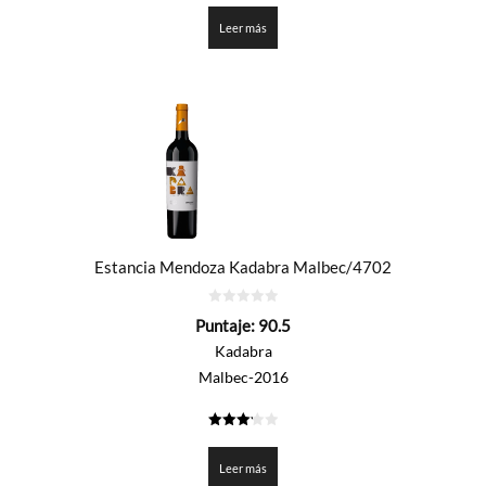
de 5
Leer más
Estancia Mendoza Kadabra Malbec/4702
0
Puntaje:
90.5
de
5
Kadabra
Malbec-2016
3.225
de 5
Leer más