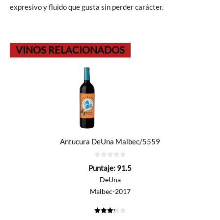
expresivo y fluido que gusta sin perder carácter.
VINOS RELACIONADOS
Antucura DeUna Malbec/5559
0
Puntaje:
91.5
de
5
DeUna
Malbec-2017
3.275