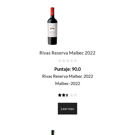
Rivas Reserva Malbec 2022
0
Puntaje:
90.0
de
5
Rivas Reserva Malbec 2022
Malbec-2022
2.5
de 5
Leer más