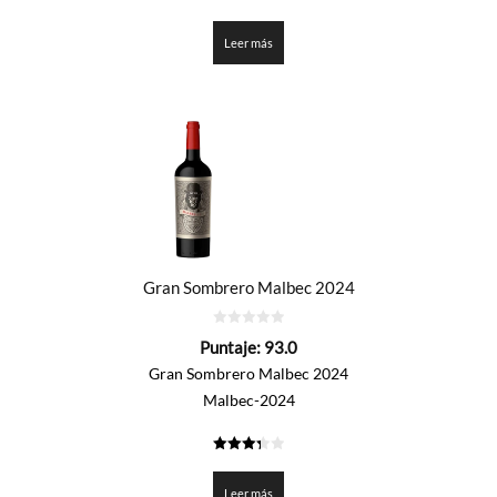
2.4
de 5
Leer más
Gran Sombrero Malbec 2024
0
Puntaje:
93.0
de
5
Gran Sombrero Malbec 2024
Malbec-2024
3.35
de 5
Leer más