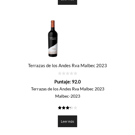
Terrazas de los Andes Rva Malbec 2023
0
Puntaje:
92.0
de
5
Terrazas de los Andes Rva Malbec 2023
Malbec-2023
3.3
de 5
Leer más