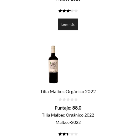
3.25
de 5
Leer más
Tilia Malbec Orgánico 2022
0
Puntaje:
88.0
de
5
Tilia Malbec Orgánico 2022
Malbec-2022