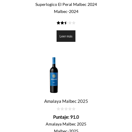
5
Superlogico El Peral Malbec 2024
Malbec-2024
2.5
de 5
Leer más
Amalaya Malbec 2025
0
Puntaje:
91.0
de
5
Amalaya Malbec 2025
Malbec-2025