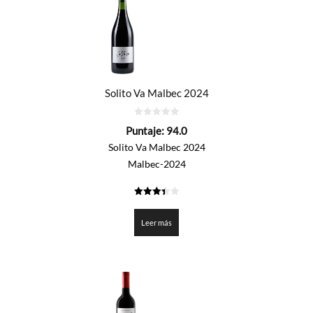
Solito Va Malbec 2024
0
Puntaje:
94.0
de
5
Solito Va Malbec 2024
Malbec-2024
3.4
de 5
Leer más