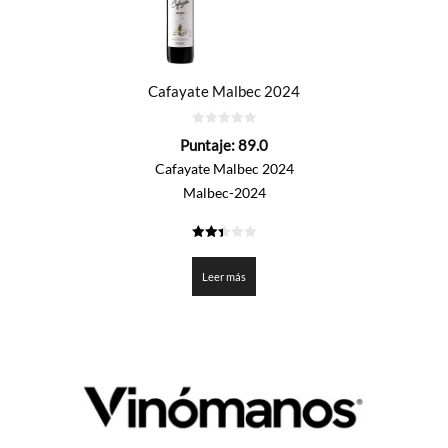
Cafayate Malbec 2024
0
Puntaje:
89.0
de
5
Cafayate Malbec 2024
Malbec-2024
2.45
de 5
Leer más