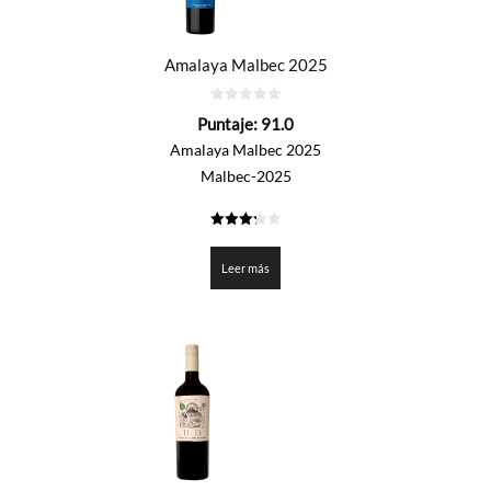
Amalaya Malbec 2025
0
Puntaje:
91.0
de
5
Amalaya Malbec 2025
Malbec-2025
3.25
de 5
Leer más