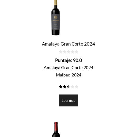
Amalaya Gran Corte 2024
0
Puntaje:
90.0
de
5
Amalaya Gran Corte 2024
Malbec-2024
2.5
de 5
Leer más