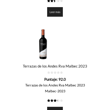
2.5
de 5
Leer más
Terrazas de los Andes Rva Malbec 2023
0
Puntaje:
92.0
de
5
Terrazas de los Andes Rva Malbec 2023
Malbec-2023
3.3
de 5