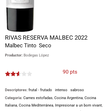
RIVAS RESERVA MALBEC 2022
Malbec
Tinto
Seco
Productor:
Bodegas López
90 pts
2.5
de 5
Descriptores:
frutal - frutado
intenso
sabroso
Categoria:
Carnes estofadas
,
Cocina Argentina
,
Cocina
Italiana
,
Cocina Mediterránea
,
Impresionar a un bom vivant
,