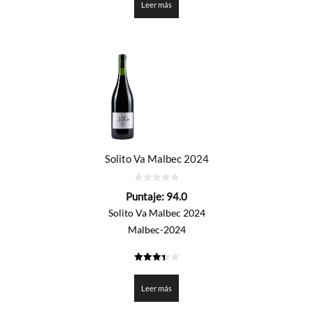
Leer más
Solito Va Malbec 2024
0
Puntaje:
94.0
de
5
Solito Va Malbec 2024
Malbec-2024
3.4
de 5
Leer más