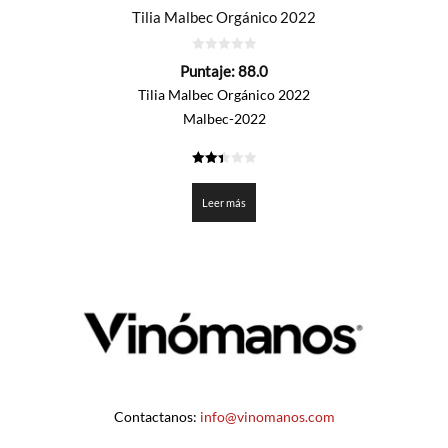
Tilia Malbec Orgánico 2022
0
Puntaje:
88.0
de
5
Tilia Malbec Orgánico 2022
Malbec-2022
2.4
de 5
Leer más
Contactanos:
info@vinomanos.com