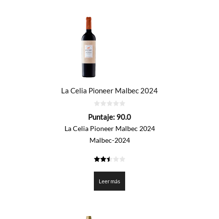
La Celia Pioneer Malbec 2024
0
Puntaje:
90.0
de
5
La Celia Pioneer Malbec 2024
Malbec-2024
2.5
de 5
Leer más