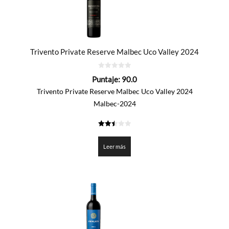
Trivento Private Reserve Malbec Uco Valley 2024
0
Puntaje:
90.0
de
5
Trivento Private Reserve Malbec Uco Valley 2024
Malbec-2024
2.5
de 5
Leer más