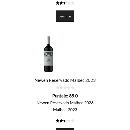
2.45
de 5
Leer más
Newen Reservado Malbec 2023
0
Puntaje:
89.0
de
5
Newen Reservado Malbec 2023
Malbec-2023
2.45
de 5