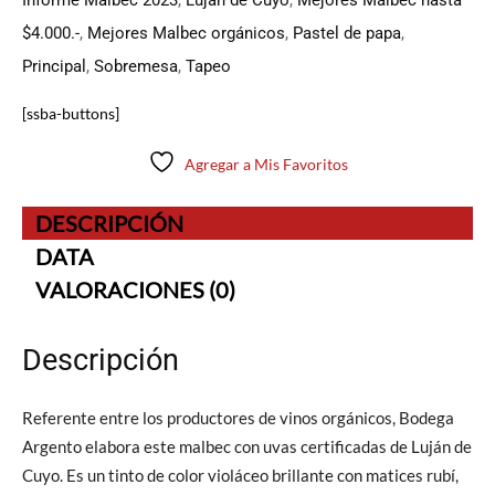
Informe Malbec 2023
,
Lujan de Cuyo
,
Mejores Malbec hasta
$4.000.-
,
Mejores Malbec orgánicos
,
Pastel de papa
,
Principal
,
Sobremesa
,
Tapeo
[ssba-buttons]
Agregar a Mis Favoritos
DESCRIPCIÓN
DATA
VALORACIONES (0)
Descripción
Referente entre los productores de vinos orgánicos, Bodega
Argento elabora este malbec con uvas certificadas de Luján de
Cuyo. Es un tinto de color violáceo brillante con matices rubí,