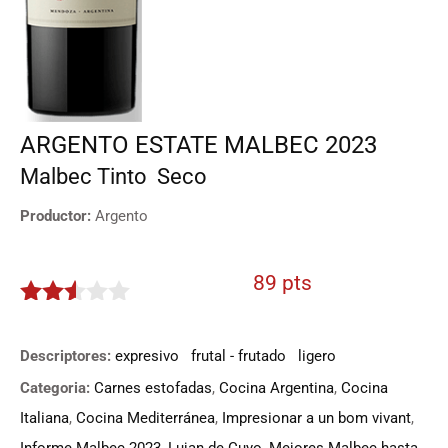
ARGENTO ESTATE MALBEC 2023
Malbec
Tinto
Seco
Productor:
Argento
89 pts
2.45
de 5
Descriptores:
expresivo
frutal - frutado
ligero
Categoria:
Carnes estofadas
,
Cocina Argentina
,
Cocina
Italiana
,
Cocina Mediterránea
,
Impresionar a un bom vivant
,