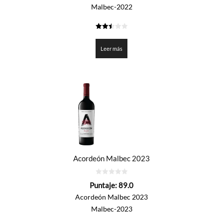
Malbec-2022
2.475
de 5
Leer más
Acordeón Malbec 2023
0
Puntaje:
89.0
de
5
Acordeón Malbec 2023
Malbec-2023