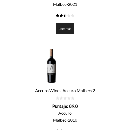
Malbec-2021
2.45
de 5
Leer más
Accuro Wines Accuro Malbec/2
0
Puntaje:
89.0
de
5
Accuro
Malbec-2010