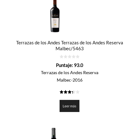
Terrazas de los Andes Terrazas de los Andes Reserva
Malbec/5463
0
Puntaje:
93.0
de
5
Terrazas de los Andes Reserva
Malbec-2016
3.35
de 5
Leer más