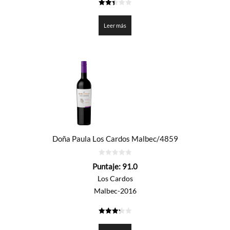
2.45
de 5
Leer más
Doña Paula Los Cardos Malbec/4859
0
Puntaje:
91.0
de
5
Los Cardos
Malbec-2016
3.25
de 5