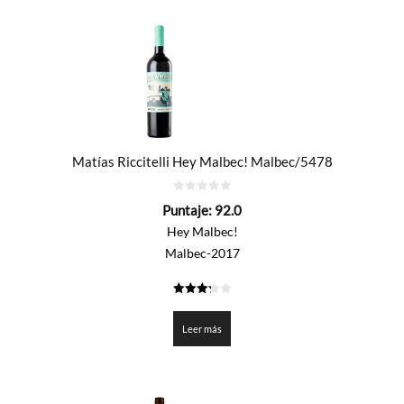
Matías Riccitelli Hey Malbec! Malbec/5478
0
Puntaje:
92.0
de
5
Hey Malbec!
Malbec-2017
3.3
de 5
Leer más