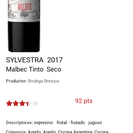
SYLVESTRA
2017
Malbec
Tinto
Seco
Productor:
Bodega Bressia
92 pts
3.3
de
5
Descriptores:
expresivo
frutal - frutado
jugoso
Categoria:
Agrelo
,
Agrelo
,
Cocina Argentina
,
Cocina