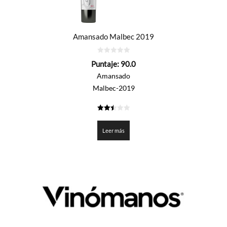
Amansado Malbec 2019
0
Puntaje:
90.0
de
5
Amansado
Malbec-2019
2.5
de 5
Leer más