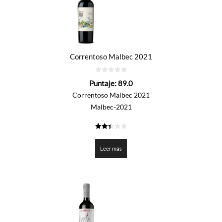
Correntoso Malbec 2021
0
Puntaje:
89.0
de
5
Correntoso Malbec 2021
Malbec-2021
2.45
de 5
Leer más