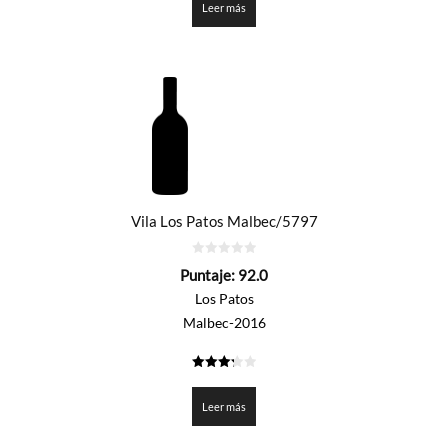
Leer más
Vila Los Patos Malbec/5797
0
Puntaje:
92.0
de
5
Los Patos
Malbec-2016
3.3
de 5
Leer más