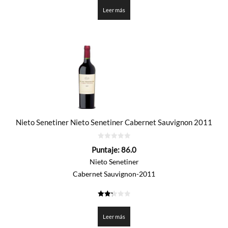
de 5
Leer más
Nieto Senetiner Nieto Senetiner Cabernet Sauvignon 2011
0
Puntaje:
86.0
de
5
Nieto Senetiner
Cabernet Sauvignon-2011
2.3
de 5
Leer más