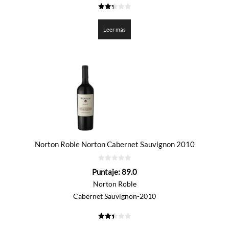
2.35
de 5
Leer más
Norton Roble Norton Cabernet Sauvignon 2010
0
Puntaje:
89.0
de
5
Norton Roble
Cabernet Sauvignon-2010
2.45