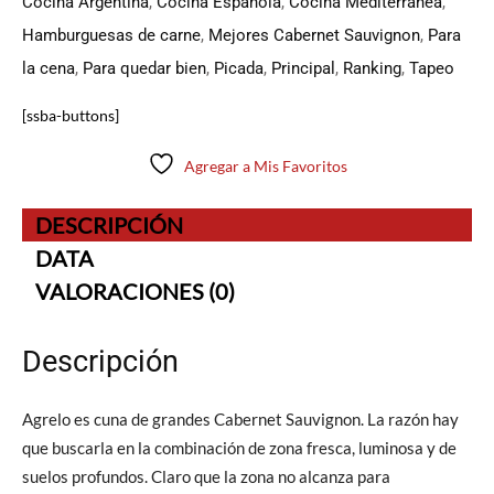
Cocina Argentina
,
Cocina Española
,
Cocina Mediterránea
,
Hamburguesas de carne
,
Mejores Cabernet Sauvignon
,
Para
la cena
,
Para quedar bien
,
Picada
,
Principal
,
Ranking
,
Tapeo
[ssba-buttons]
Agregar a Mis Favoritos
DESCRIPCIÓN
DATA
VALORACIONES (0)
Descripción
Agrelo es cuna de grandes Cabernet Sauvignon. La razón hay
que buscarla en la combinación de zona fresca, luminosa y de
suelos profundos. Claro que la zona no alcanza para