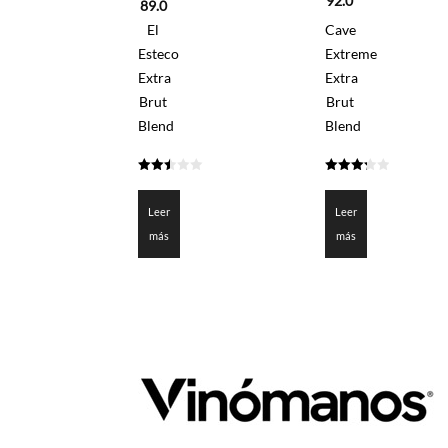
92.0
89.0
El
Cave
Esteco
Extreme
Extra
Extra
Brut
Brut
Blend
Blend
2.45
3.3
de 5
de 5
Leer
Leer
más
más