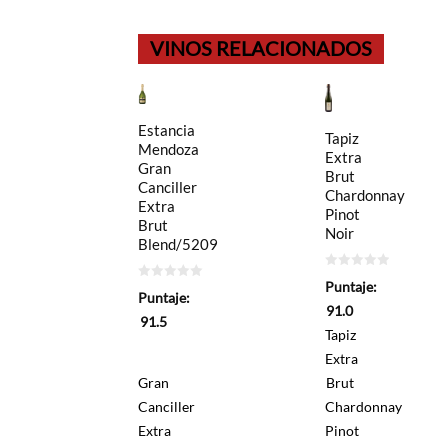
VINOS RELACIONADOS
Estancia
Tapiz
Mendoza
Extra
Gran
Brut
Canciller
Chardonnay
Extra
Pinot
Brut
Noir
Blend/5209
0
Puntaje:
0
de
Puntaje:
de
5
91.0
5
91.5
Tapiz
Extra
Gran
Brut
Canciller
Chardonnay
Extra
Pinot