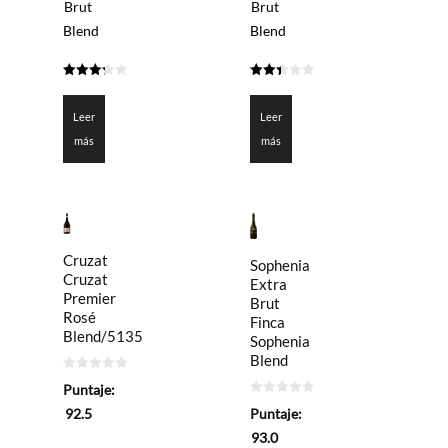
Brut
Brut
Blend
Blend
3.275
2.45
de 5
de 5
Leer
Leer
más
más
Cruzat
Sophenia
Cruzat
Extra
Premier
Brut
Rosé
Finca
Blend/5135
Sophenia
Blend
0
Puntaje:
de
0
5
Puntaje:
92.5
de
5
93.0