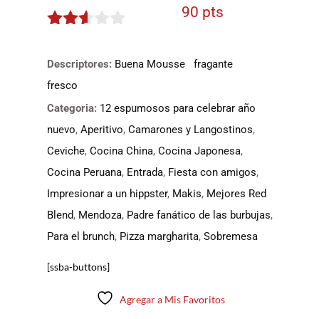
90 pts
2.5
de 5
Descriptores:
Buena Mousse
fragante
fresco
Categoria:
12 espumosos para celebrar año
nuevo
,
Aperitivo
,
Camarones y Langostinos
,
Ceviche
,
Cocina China
,
Cocina Japonesa
,
Cocina Peruana
,
Entrada
,
Fiesta con amigos
,
Impresionar a un hippster
,
Makis
,
Mejores Red
Blend
,
Mendoza
,
Padre fanático de las burbujas
,
Para el brunch
,
Pizza margharita
,
Sobremesa
[ssba-buttons]
Agregar a Mis Favoritos