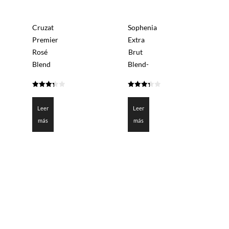
Cruzat
Sophenia
Premier
Extra
Rosé
Brut
Blend
Blend-
3.325
3.35
de 5
de 5
Leer
Leer
más
más