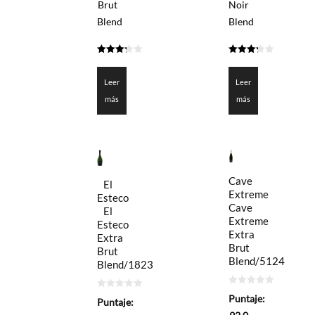
Brut
Noir
Blend
Blend
3.275
3.25
de 5
de 5
Leer
Leer
más
más
Cave
El
Extreme
Esteco
Cave
El
Extreme
Esteco
Extra
Extra
Brut
Brut
Blend/5124
Blend/1823
0
0
Puntaje:
Puntaje:
de
de
5
5