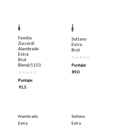
Familia
Sottano
Zuccardi
Extra
Alambrado
Brut
Extra
Brut
0
Blend/5153
Puntaje:
de
5
89.0
0
Puntaje:
de
5
91.5
Alambrado
Sottano
Extra
Extra