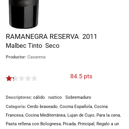
RAMANEGRA RESERVA
2011
Malbec
Tinto
Seco
Productor:
Casarena
84.5 pts
1.225
de
Descriptores:
cálido
rustico
Sobremaduro
5
Categoria:
Cerdo braseado
,
Cocina Española
,
Cocina
Francesa
,
Cocina Mediterránea
,
Lujan de Cuyo
,
Para la cena
,
Pasta rellena con Bolognesa
,
Picada
,
Principal
,
Regalo a un