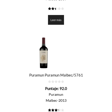
2.45
de 5
Leer más
Puramun Puramun Malbec/5761
0
Puntaje:
92.0
de
5
Puramun
Malbec-2013