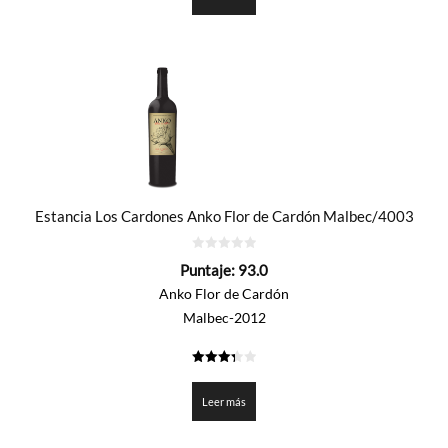
Estancia Los Cardones Anko Flor de Cardón Malbec/4003
0
Puntaje:
93.0
de
5
Anko Flor de Cardón
Malbec-2012
3.35
de 5
Leer más