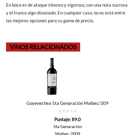
En boca es de ataque intenso y vigoroso, con una nota sucrosa
y el tranco algo disociado. En cualquier caso, no es está entre
las mejores opciones para su gama de precio.
VINOS RELACIONADOS
Goyenechea 5ta Genaración Malbec/309
0
Puntaje:
89.0
de
5
5ta Genaración
Malbec-2009