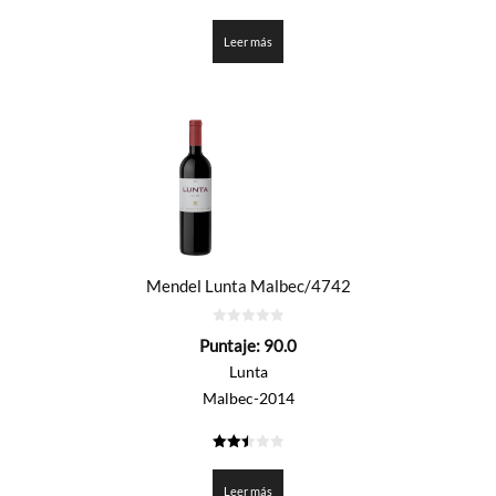
3.3
de 5
Leer más
Mendel Lunta Malbec/4742
0
Puntaje:
90.0
de
5
Lunta
Malbec-2014
2.5
de 5
Leer más