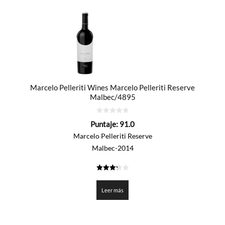
Marcelo Pelleriti Wines Marcelo Pelleriti Reserve
Malbec/4895
0
Puntaje:
91.0
de
5
Marcelo Pelleriti Reserve
Malbec-2014
3.25
de 5
Leer más