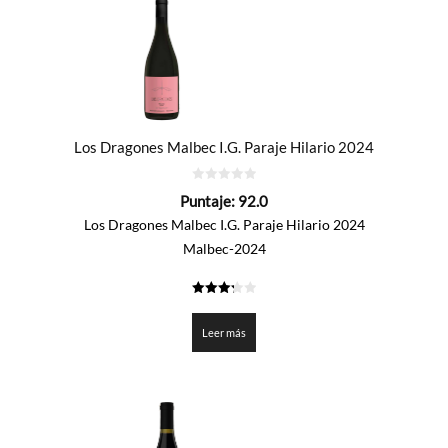
Los Dragones Malbec I.G. Paraje Hilario 2024
0
Puntaje:
92.0
de
5
Los Dragones Malbec I.G. Paraje Hilario 2024
Malbec-2024
3.3
de 5
Leer más