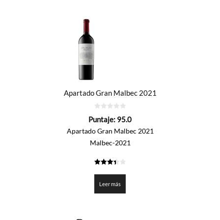
Apartado Gran Malbec 2021
0
Puntaje:
95.0
de
5
Apartado Gran Malbec 2021
Malbec-2021
3.45
de 5
Leer más