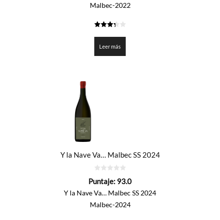
Malbec-2022
3.35
de 5
Leer más
Y la Nave Va… Malbec SS 2024
0
Puntaje:
93.0
de
5
Y la Nave Va… Malbec SS 2024
Malbec-2024