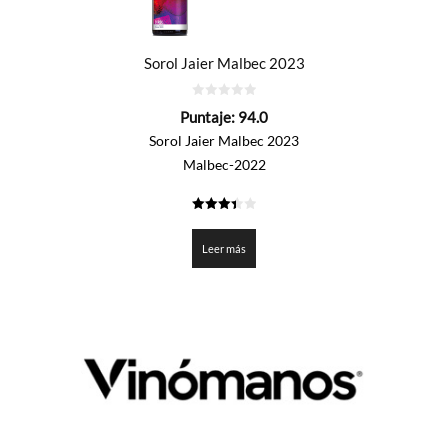
Sorol Jaier Malbec 2023
0
Puntaje:
94.0
de
5
Sorol Jaier Malbec 2023
Malbec-2022
3.4
de 5
Leer más