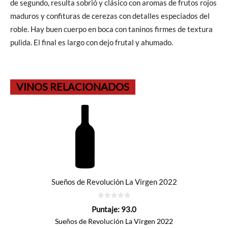
de segundo, resulta sobrió y clásico con aromas de frutos rojos
maduros y confituras de cerezas con detalles especiados del
roble. Hay buen cuerpo en boca con taninos firmes de textura
pulida. El final es largo con dejo frutal y ahumado.
VINOS RELACIONADOS
Sueños de Revolución La Virgen 2022
0
Puntaje:
93.0
de
5
Sueños de Revolución La Virgen 2022