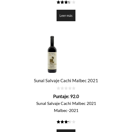
3.35
de 5
Leer más
Sunal Salvaje Cachi Malbec 2021
0
Puntaje:
92.0
de
5
Sunal Salvaje Cachi Malbec 2021
Malbec-2021
3.3
de 5