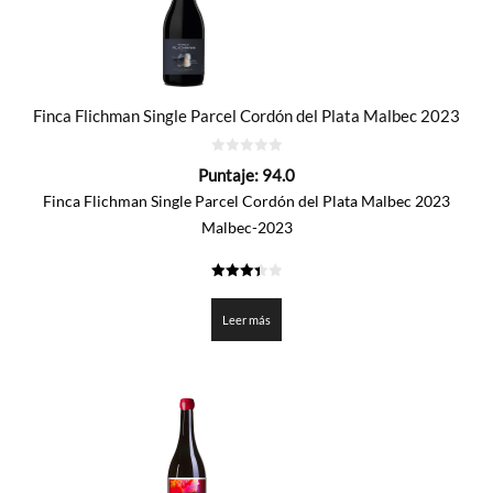
Finca Flichman Single Parcel Cordón del Plata Malbec 2023
0
Puntaje:
94.0
de
5
Finca Flichman Single Parcel Cordón del Plata Malbec 2023
Malbec-2023
3.4
de 5
Leer más