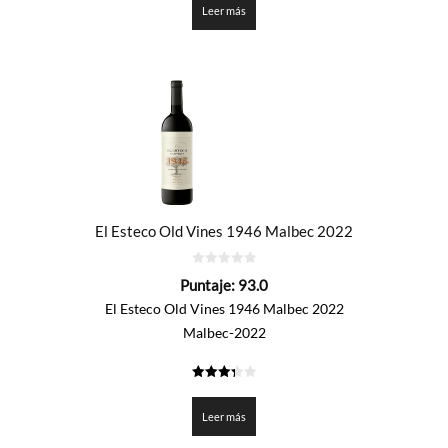
Leer más
El Esteco Old Vines 1946 Malbec 2022
0
Puntaje:
93.0
de
5
El Esteco Old Vines 1946 Malbec 2022
Malbec-2022
3.35
de 5
Leer más