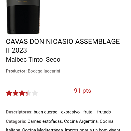
CAVAS DON NICASIO ASSEMBLAGE
II 2023
Malbec
Tinto
Seco
Productor:
Bodega Iaccarini
91 pts
3.25
de
5
Descriptores:
buen cuerpo
expresivo
frutal - frutado
Categoria:
Carnes estofadas
,
Cocina Argentina
,
Cocina
Italiana
,
Cocina Mediterránea
,
Impresionar a un bom vivant
,