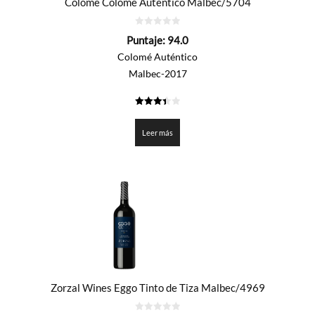
Colomé Colomé Auténtico Malbec/5704
0
Puntaje:
94.0
de
5
Colomé Auténtico
Malbec-2017
3.4015
de 5
Leer más
Zorzal Wines Eggo Tinto de Tiza Malbec/4969