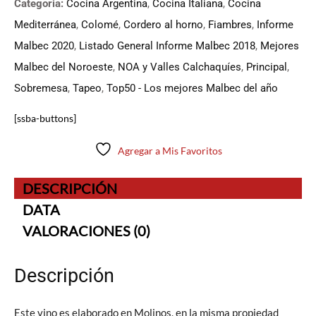
Categoria:
Cocina Argentina
,
Cocina Italiana
,
Cocina
Mediterránea
,
Colomé
,
Cordero al horno
,
Fiambres
,
Informe
Malbec 2020
,
Listado General Informe Malbec 2018
,
Mejores
Malbec del Noroeste
,
NOA y Valles Calchaquíes
,
Principal
,
Sobremesa
,
Tapeo
,
Top50 - Los mejores Malbec del año
[ssba-buttons]
Agregar a Mis Favoritos
DESCRIPCIÓN
DATA
VALORACIONES (0)
Descripción
Este vino es elaborado en Molinos, en la misma propiedad