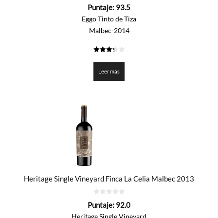
0
Puntaje:
93.5
de
5
Eggo Tinto de Tiza
Malbec-2014
3.375
de 5
Leer más
Heritage Single Vineyard Finca La Celia Malbec 2013
0
Puntaje:
92.0
de
5
Heritage Single Vineyard