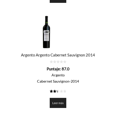
Argento Argento Cabernet Sauvignon 2014
0
Puntaje:
87.0
de
5
Argento
Cabernet Sauvignon-2014
2.35
de 5
Leer más