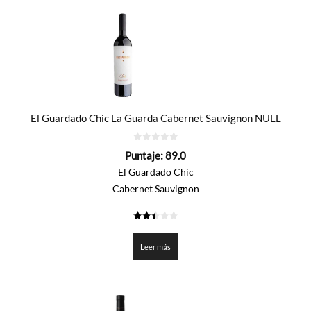
El Guardado Chic La Guarda Cabernet Sauvignon NULL
0
Puntaje:
89.0
de
5
El Guardado Chic
Cabernet Sauvignon
2.45
de 5
Leer más