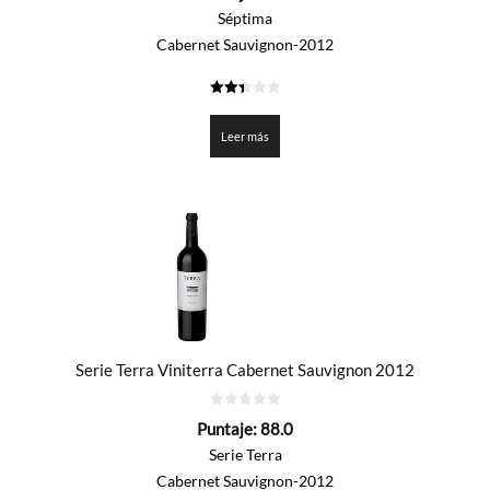
5
Séptima
Cabernet Sauvignon-2012
2.45
de 5
Leer más
Serie Terra Viniterra Cabernet Sauvignon 2012
0
Puntaje:
88.0
de
5
Serie Terra
Cabernet Sauvignon-2012