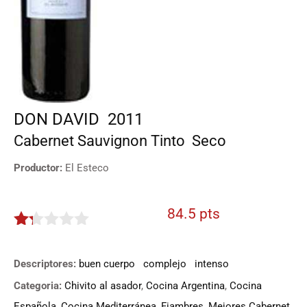
DON DAVID
2011
Cabernet Sauvignon
Tinto
Seco
Productor:
El Esteco
84.5 pts
1.225
de
Descriptores:
buen cuerpo
complejo
intenso
5
Categoria:
Chivito al asador
,
Cocina Argentina
,
Cocina
Española
,
Cocina Mediterránea
,
Fiambres
,
Mejores Cabernet