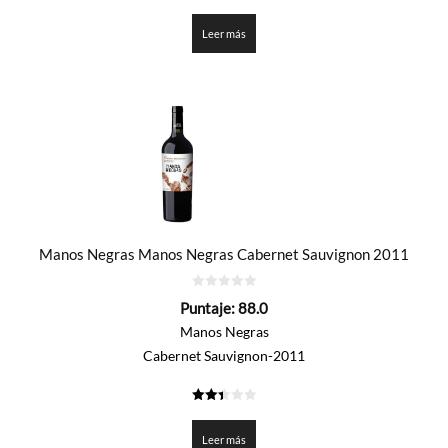
2.35
de 5
Leer más
Manos Negras Manos Negras Cabernet Sauvignon 2011
0
Puntaje:
88.0
de
5
Manos Negras
Cabernet Sauvignon-2011
2.4
de 5
Leer más