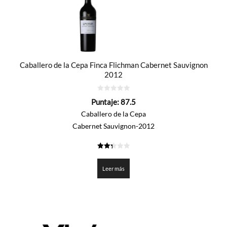
Caballero de la Cepa Finca Flichman Cabernet Sauvignon
2012
0
Puntaje:
87.5
de
5
Caballero de la Cepa
Cabernet Sauvignon-2012
2.375
de 5
Leer más