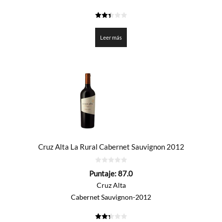
2.4
de 5
Leer más
Cruz Alta La Rural Cabernet Sauvignon 2012
0
Puntaje:
87.0
de
5
Cruz Alta
Cabernet Sauvignon-2012