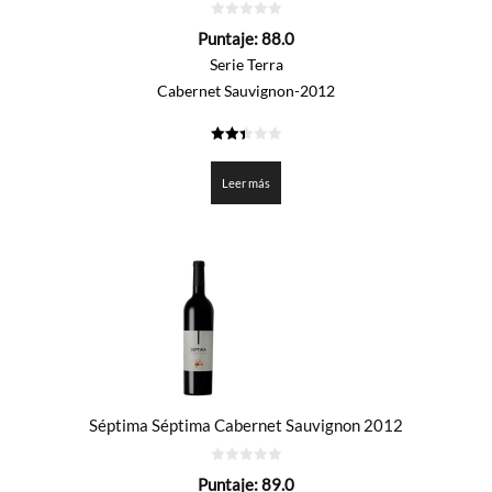
0
Puntaje:
88.0
de
5
Serie Terra
Cabernet Sauvignon-2012
2.4
de 5
Leer más
Séptima Séptima Cabernet Sauvignon 2012
0
Puntaje:
89.0
de