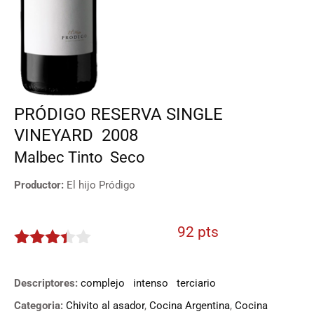
PRÓDIGO RESERVA SINGLE
VINEYARD
2008
Malbec
Tinto
Seco
Productor:
El hijo Pródigo
92 pts
3.3
de
5
Descriptores:
complejo
intenso
terciario
Categoria:
Chivito al asador
,
Cocina Argentina
,
Cocina