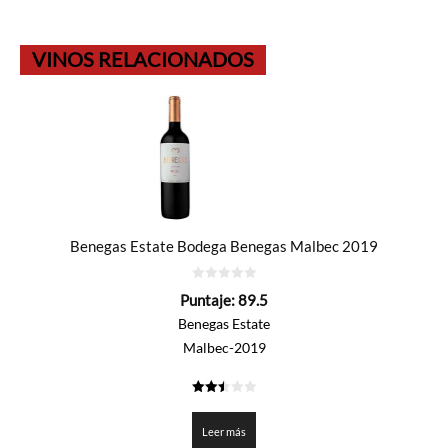
VINOS RELACIONADOS
Benegas Estate Bodega Benegas Malbec 2019
0
Puntaje:
89.5
de
5
Benegas Estate
Malbec-2019
2.475
de 5
Leer más