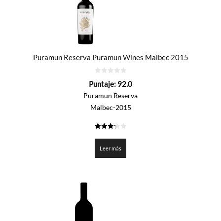
Puramun Reserva Puramun Wines Malbec 2015
0
Puntaje:
92.0
de
5
Puramun Reserva
Malbec-2015
3.3
de 5
Leer más