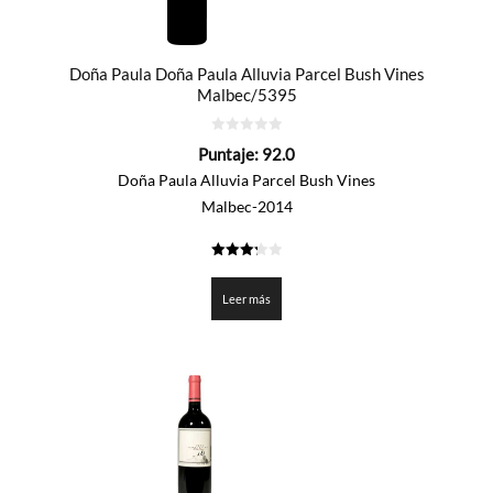
Doña Paula Doña Paula Alluvia Parcel Bush Vines
Malbec/5395
0
Puntaje:
92.0
de
5
Doña Paula Alluvia Parcel Bush Vines
Malbec-2014
3.3
de 5
Leer más