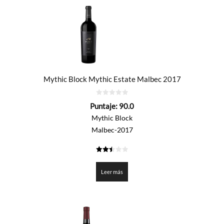
Mythic Block Mythic Estate Malbec 2017
0
Puntaje:
90.0
de
5
Mythic Block
Malbec-2017
2.5
de 5
Leer más