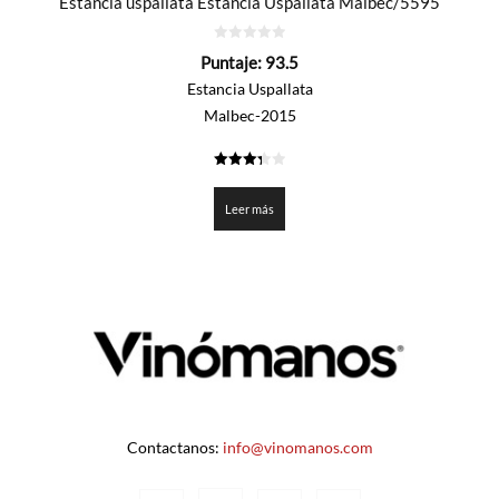
Estancia uspallata Estancia Uspallata Malbec/5595
0
Puntaje:
93.5
de
5
Estancia Uspallata
Malbec-2015
3.375
de 5
Leer más
Contactanos:
info@vinomanos.com