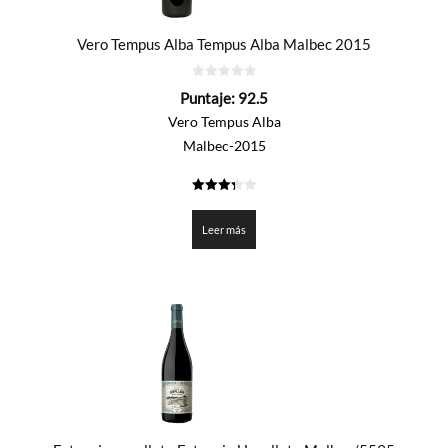
Vero Tempus Alba Tempus Alba Malbec 2015
0
Puntaje:
92.5
de
5
Vero Tempus Alba
Malbec-2015
3.325
de 5
Leer más