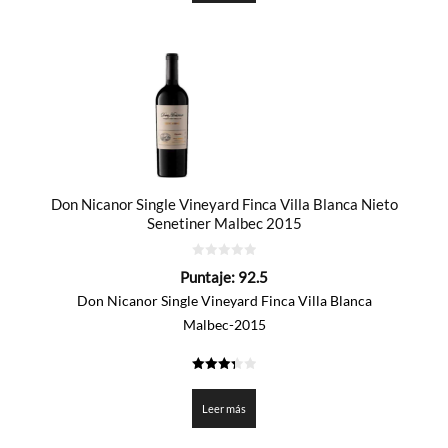
Don Nicanor Single Vineyard Finca Villa Blanca Nieto
Senetiner Malbec 2015
0
Puntaje:
92.5
de
5
Don Nicanor Single Vineyard Finca Villa Blanca
Malbec-2015
3.325
de 5
Leer más