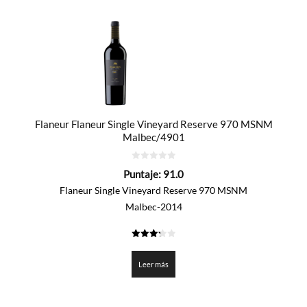
Flaneur Flaneur Single Vineyard Reserve 970 MSNM
Malbec/4901
0
Puntaje:
91.0
de
5
Flaneur Single Vineyard Reserve 970 MSNM
Malbec-2014
3.25
de 5
Leer más