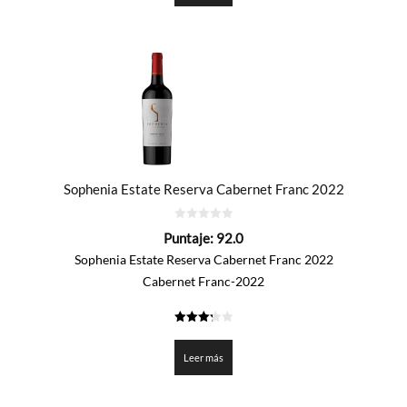
Sophenia Estate Reserva Cabernet Franc 2022
0
Puntaje:
92.0
de
5
Sophenia Estate Reserva Cabernet Franc 2022
Cabernet Franc-2022
3.3
de 5
Leer más