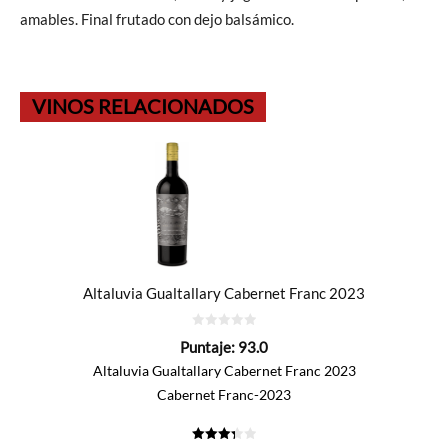
amables. Final frutado con dejo balsámico.
VINOS RELACIONADOS
Altaluvia Gualtallary Cabernet Franc 2023
0
Puntaje:
93.0
de
5
Altaluvia Gualtallary Cabernet Franc 2023
Cabernet Franc-2023