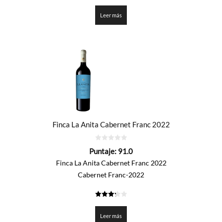
3.35
de 5
Leer más
Finca La Anita Cabernet Franc 2022
0
Puntaje:
91.0
de
5
Finca La Anita Cabernet Franc 2022
Cabernet Franc-2022
3.25
de 5
Leer más