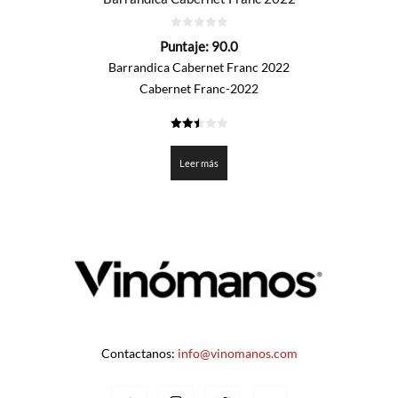
0
Puntaje:
90.0
de
5
Barrandica Cabernet Franc 2022
Cabernet Franc-2022
2.5
de 5
Leer más
Contactanos:
info@vinomanos.com