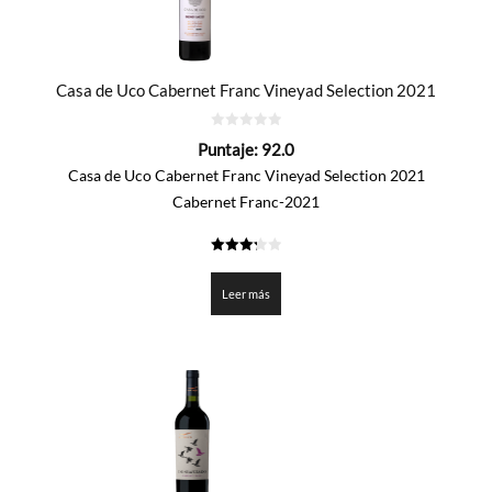
Casa de Uco Cabernet Franc Vineyad Selection 2021
0
Puntaje:
92.0
de
5
Casa de Uco Cabernet Franc Vineyad Selection 2021
Cabernet Franc-2021
3.3
de 5
Leer más