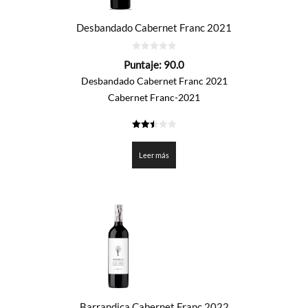
Desbandado Cabernet Franc 2021
0
Puntaje:
90.0
de
5
Desbandado Cabernet Franc 2021
Cabernet Franc-2021
2.5
de 5
Leer más
Barrandica Cabernet Franc 2022