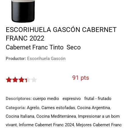
ESCORIHUELA GASCÓN CABERNET
FRANC 2022
Cabernet Franc
Tinto
Seco
Productor:
Escorihuela Gascón
91 pts
3.25
de
5
Descriptores:
cuerpo medio
expresivo
frutal - frutado
Categoria:
Agrelo
,
Carnes estofadas
,
Cocina Argentina
,
Cocina Italiana
,
Cocina Mediterránea
,
Impresionar a un bom
vivant
,
Informe Cabernet Franc 2024
,
Mejores Cabernet Franc