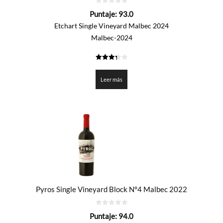
0
Puntaje:
93.0
de
5
Etchart Single Vineyard Malbec 2024
Malbec-2024
3.35
de 5
Leer más
Pyros Single Vineyard Block N°4 Malbec 2022
0
Puntaje:
94.0
de