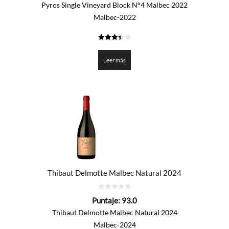
5
Pyros Single Vineyard Block N°4 Malbec 2022
Malbec-2022
3.4
de 5
Leer más
Thibaut Delmotte Malbec Natural 2024
0
Puntaje:
93.0
de
5
Thibaut Delmotte Malbec Natural 2024
Malbec-2024