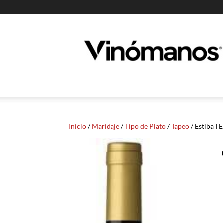
Guia
Vinomanos
Inicio
/
Maridaje
/
Tipo de Plato
/
Tapeo
/ Estiba I