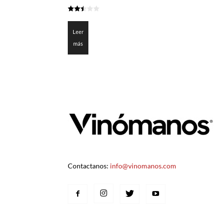
2.45
de 5
Leer
más
Contactanos:
info@vinomanos.com