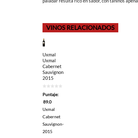
paladar resulta rico en sabor, con taninos apena
VINOS RELACIONADOS
Uxmal
Uxmal
Cabernet
Sauvignon
2015
0
Puntaje:
de
5
89.0
Uxmal
Cabernet
Sauvignon-
2015