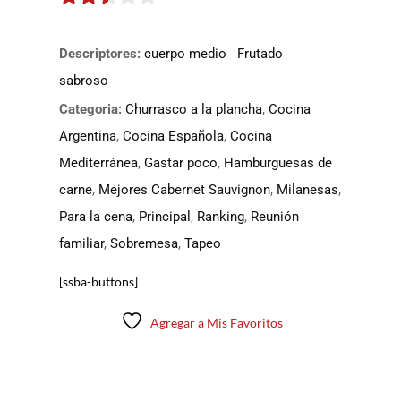
2.45
de 5
Descriptores:
cuerpo medio
Frutado
sabroso
Categoria:
Churrasco a la plancha
,
Cocina
Argentina
,
Cocina Española
,
Cocina
Mediterránea
,
Gastar poco
,
Hamburguesas de
carne
,
Mejores Cabernet Sauvignon
,
Milanesas
,
Para la cena
,
Principal
,
Ranking
,
Reunión
familiar
,
Sobremesa
,
Tapeo
[ssba-buttons]
Agregar a Mis Favoritos