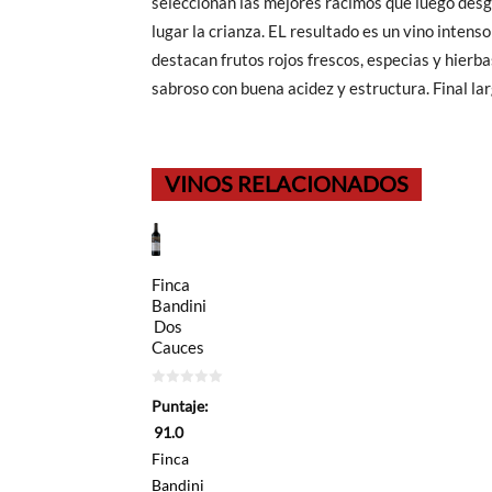
seleccionan las mejores racimos que luego desg
lugar la crianza. EL resultado es un vino inten
destacan frutos rojos frescos, especias y hierb
sabroso con buena acidez y estructura. Final la
VINOS RELACIONADOS
Finca
Bandini
Dos
Cauces
0
Puntaje:
de
5
91.0
Finca
Bandini