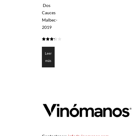
Dos
Cauces
Malbec-
2019
3.25
de 5
Leer
más