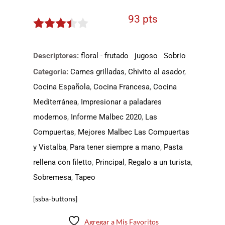
93 pts
3.35
de
5
Descriptores:
floral - frutado
jugoso
Sobrio
Categoria:
Carnes grilladas
,
Chivito al asador
,
Cocina Española
,
Cocina Francesa
,
Cocina
Mediterránea
,
Impresionar a paladares
modernos
,
Informe Malbec 2020
,
Las
Compuertas
,
Mejores Malbec Las Compuertas
y Vistalba
,
Para tener siempre a mano
,
Pasta
rellena con filetto
,
Principal
,
Regalo a un turista
,
Sobremesa
,
Tapeo
[ssba-buttons]
Agregar a Mis Favoritos