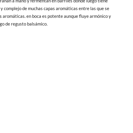
ranan a mano y fermentan en barriles donde luego tiene
so y complejo de muchas capas aromáticas entre las que se
as aromáticas. en boca es potente aunque fluye armónico y
rgo de regusto balsámico.