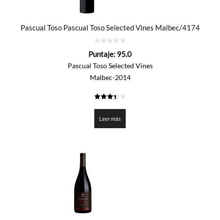
Pascual Toso Pascual Toso Selected Vines Malbec/4174
0
Puntaje:
95.0
de
5
Pascual Toso Selected Vines
Malbec-2014
3.45
de 5
Leer más