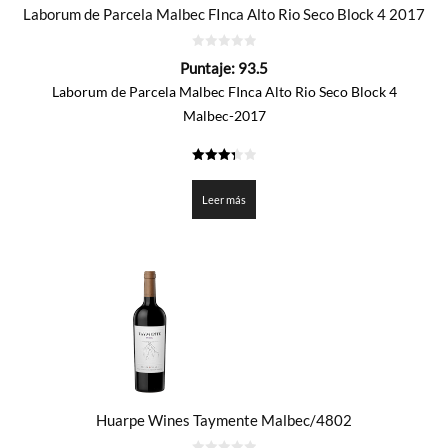
Laborum de Parcela Malbec FInca Alto Rio Seco Block 4 2017
0
Puntaje:
93.5
de
5
Laborum de Parcela Malbec FInca Alto Rio Seco Block 4
Malbec-2017
3.375
de 5
Leer más
Huarpe Wines Taymente Malbec/4802