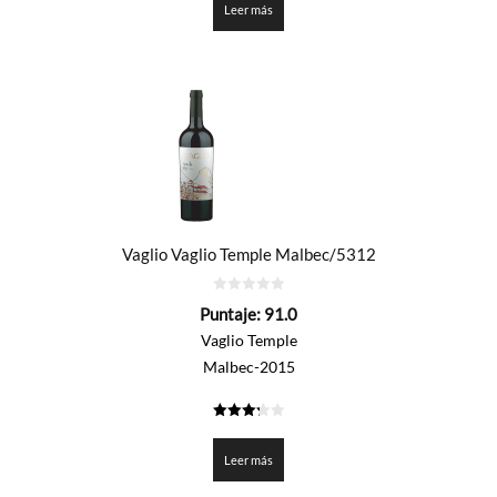
Leer más
Vaglio Vaglio Temple Malbec/5312
0
Puntaje:
91.0
de
5
Vaglio Temple
Malbec-2015
3.25
de 5
Leer más