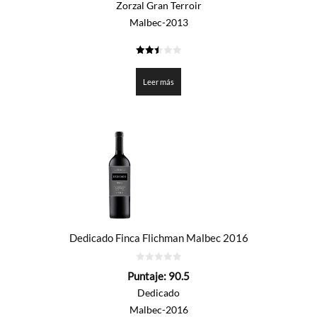
Zorzal Gran Terroir
Malbec-2013
2.5
de 5
Leer más
Dedicado Finca Flichman Malbec 2016
0
Puntaje:
90.5
de
5
Dedicado
Malbec-2016