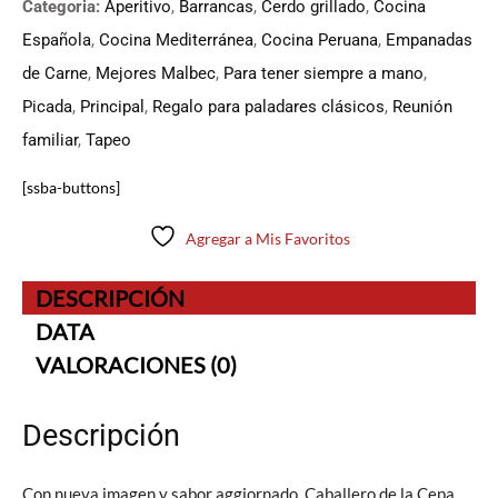
Categoria:
Aperitivo
,
Barrancas
,
Cerdo grillado
,
Cocina
Española
,
Cocina Mediterránea
,
Cocina Peruana
,
Empanadas
de Carne
,
Mejores Malbec
,
Para tener siempre a mano
,
Picada
,
Principal
,
Regalo para paladares clásicos
,
Reunión
familiar
,
Tapeo
[ssba-buttons]
Agregar a Mis Favoritos
DESCRIPCIÓN
DATA
VALORACIONES (0)
Descripción
Con nueva imagen y sabor aggiornado, Caballero de la Cepa