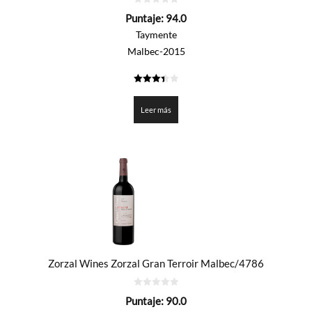
0
Puntaje:
94.0
de
5
Taymente
Malbec-2015
3.4
de 5
Leer más
Zorzal Wines Zorzal Gran Terroir Malbec/4786
0
Puntaje:
90.0
de
5