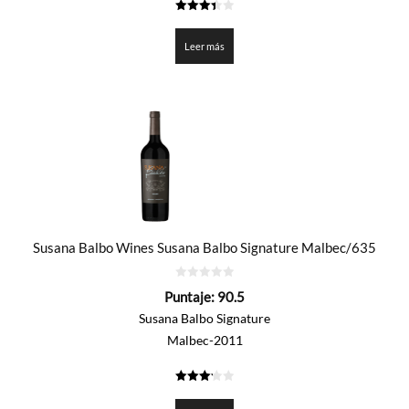
3.4515
de 5
Leer más
Susana Balbo Wines Susana Balbo Signature Malbec/635
0
Puntaje:
90.5
de
5
Susana Balbo Signature
Malbec-2011
3.225
de 5