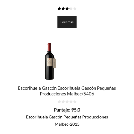
3.225
de 5
Leer más
Escorihuela Gascón Escorihuela Gascón Pequeñas
Producciones Malbec/5406
0
Puntaje:
95.0
de
5
Escorihuela Gascón Pequeñas Producciones
Malbec-2015