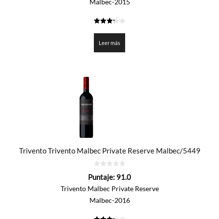
Malbec-2015
3.3
de 5
Leer más
Trivento Trivento Malbec Private Reserve Malbec/5449
0
Puntaje:
91.0
de
5
Trivento Malbec Private Reserve
Malbec-2016