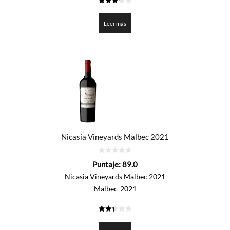
3.25
de 5
Leer más
Nicasia Vineyards Malbec 2021
0
Puntaje:
89.0
de
5
Nicasia Vineyards Malbec 2021
Malbec-2021
2.45
de 5