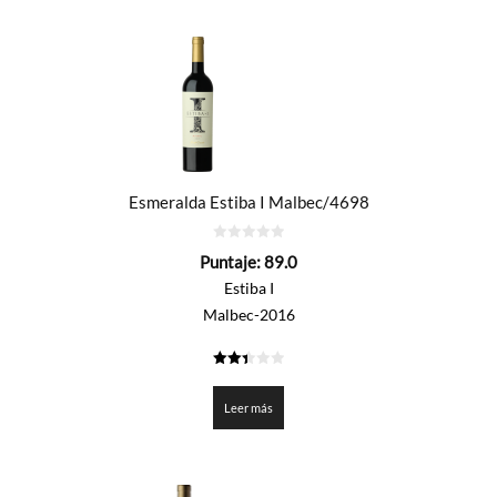
Esmeralda Estiba I Malbec/4698
0
Puntaje:
89.0
de
5
Estiba I
Malbec-2016
2.45
de 5
Leer más