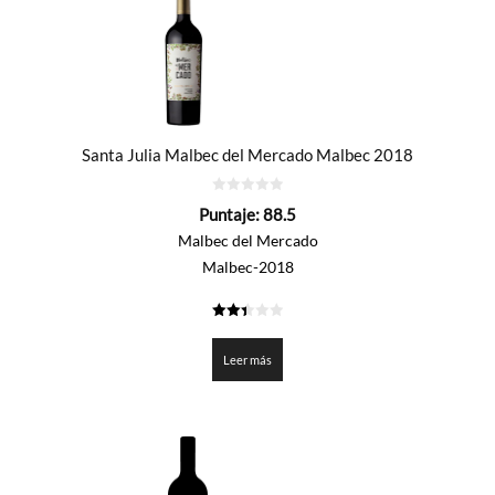
Santa Julia Malbec del Mercado Malbec 2018
0
Puntaje:
88.5
de
5
Malbec del Mercado
Malbec-2018
2.425
de 5
Leer más