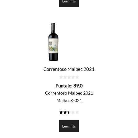
Leer más
Correntoso Malbec 2021
0
Puntaje:
89.0
de
5
Correntoso Malbec 2021
Malbec-2021
2.45
de 5
Leer más