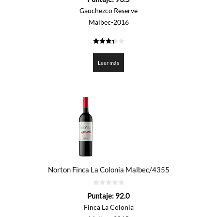
de
5
Gauchezco Reserve
Malbec-2016
3.375
de 5
Leer más
Norton Finca La Colonia Malbec/4355
0
Puntaje:
92.0
de
5
Finca La Colonia