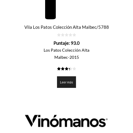
Vila Los Patos Colección Alta Malbec/5788
0
Puntaje:
93.0
de
5
Los Patos Colección Alta
Malbec-2015
3.35
de 5
Leer más