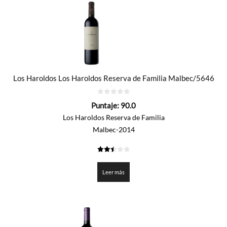
Los Haroldos Los Haroldos Reserva de Familia Malbec/5646
0
Puntaje:
90.0
de
5
Los Haroldos Reserva de Familia
Malbec-2014
2.5
de 5
Leer más