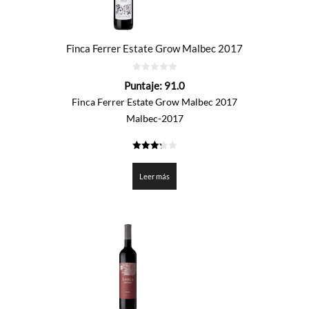
Finca Ferrer Estate Grow Malbec 2017
0
Puntaje:
91.0
de
5
Finca Ferrer Estate Grow Malbec 2017
Malbec-2017
3.25
de 5
Leer más