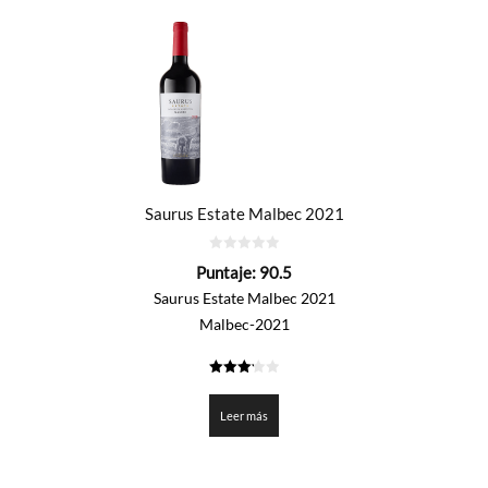
Saurus Estate Malbec 2021
0
Puntaje:
90.5
de
5
Saurus Estate Malbec 2021
Malbec-2021
3.225
de 5
Leer más