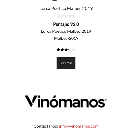
Lorca Poético Malbec 2019
0
Puntaje:
92.0
de
5
Lorca Poético Malbec 2019
Malbec-2019
3.3
de 5
Leer más
Contactanos:
info@vinomanos.com