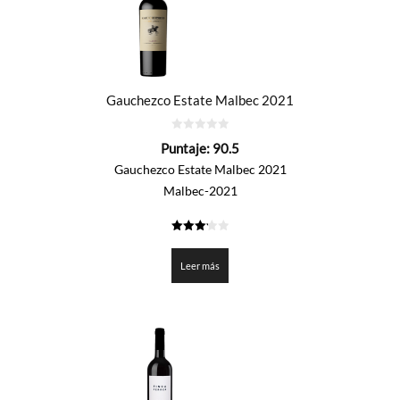
Gauchezco Estate Malbec 2021
0
Puntaje:
90.5
de
5
Gauchezco Estate Malbec 2021
Malbec-2021
3.225
de 5
Leer más