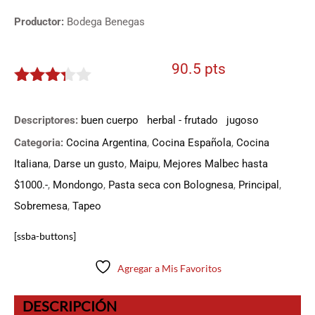
Productor:
Bodega Benegas
90.5 pts
3.225
de 5
Descriptores:
buen cuerpo
herbal - frutado
jugoso
Categoria:
Cocina Argentina
,
Cocina Española
,
Cocina
Italiana
,
Darse un gusto
,
Maipu
,
Mejores Malbec hasta
$1000.-
,
Mondongo
,
Pasta seca con Bolognesa
,
Principal
,
Sobremesa
,
Tapeo
[ssba-buttons]
Agregar a Mis Favoritos
DESCRIPCIÓN