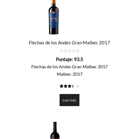
Flechas de los Andes Gran Malbec 2017
0
Puntaje:
93.5
de
5
Flechas de los Andes Gran Malbec 2017
Malbec-2017
3.376
de 5
Leer más