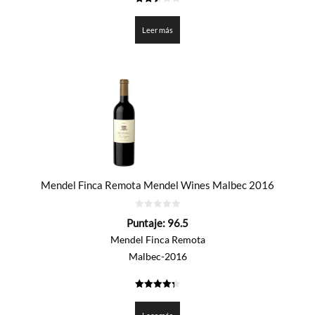
2.5
de 5
Leer más
Mendel Finca Remota Mendel Wines Malbec 2016
0
Puntaje:
96.5
de
5
Mendel Finca Remota
Malbec-2016
4.325
de 5