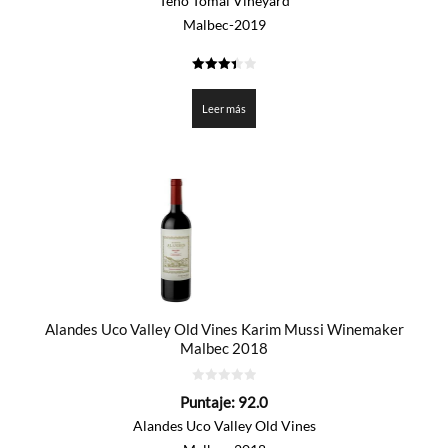
Teho Tomal Vineyard
Malbec-2019
3.4005
de 5
Leer más
Alandes Uco Valley Old Vines Karim Mussi Winemaker
Malbec 2018
0
Puntaje:
92.0
de
5
Alandes Uco Valley Old Vines