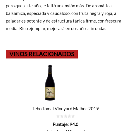
pero que, este año, le faltó un envión más. De aromática
balsámica, especiada y caudaloso, con fruta negra y roja, al
paladar es potente y de estructura tánica firme, con frescura
media. Rico ejemplar, mejorará en dos años sin dudas.
VINOS RELACIONADOS
Teho Tomal Vineyard Malbec 2019
0
Puntaje:
94.0
de
5