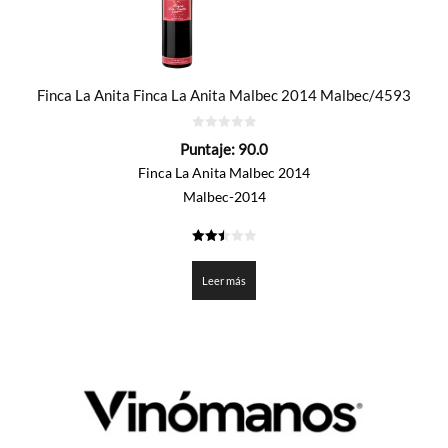
Finca La Anita Finca La Anita Malbec 2014 Malbec/4593
0
Puntaje:
90.0
de
5
Finca La Anita Malbec 2014
Malbec-2014
2.5
de 5
Leer más