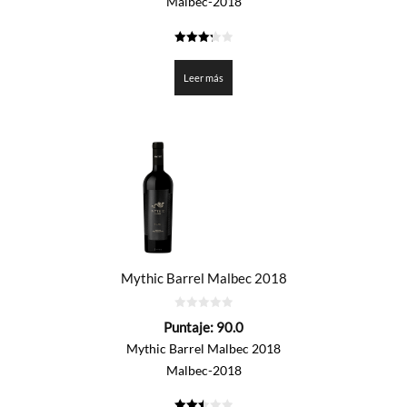
Malbec-2018
3.3
de 5
Leer más
Mythic Barrel Malbec 2018
0
Puntaje:
90.0
de
5
Mythic Barrel Malbec 2018
Malbec-2018