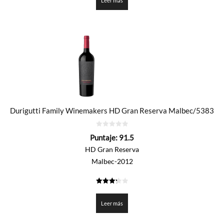
Leer más
Durigutti Family Winemakers HD Gran Reserva Malbec/5383
0
Puntaje:
91.5
de
5
HD Gran Reserva
Malbec-2012
3.275
de 5
Leer más