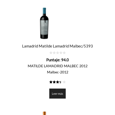
Lamadrid Matilde Lamadrid Malbec/5393
0
Puntaje:
94.0
de
5
MATILDE LAMADRID MALBEC 2012
Malbec-2012
3.401
de 5
Leer más