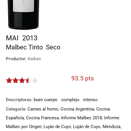
MAI
2013
Malbec
Tinto
Seco
Productor:
Kaiken
93.5 pts
3.375
de 5
Descriptores:
buen cuerpo
complejo
intenso
Categoria:
Carnes al horno
,
Cocina Argentina
,
Cocina
Española
,
Cocina Francesa
,
Informe Malbec 2018
,
Informe
Malbec por Origen
,
Luján de Cuyo
,
Luján de Cuyo
,
Mendoza
,