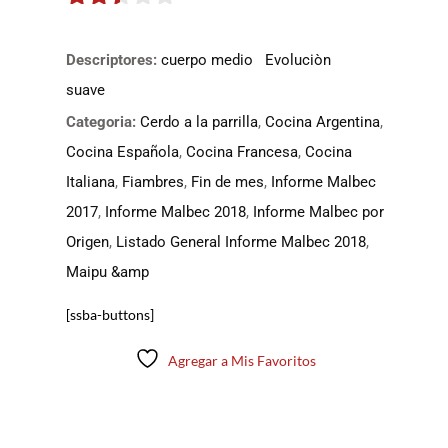
2.375
de 5
Descriptores:
cuerpo medio
Evoluciòn
suave
Categoria:
Cerdo a la parrilla
,
Cocina Argentina
,
Cocina Española
,
Cocina Francesa
,
Cocina
Italiana
,
Fiambres
,
Fin de mes
,
Informe Malbec
2017
,
Informe Malbec 2018
,
Informe Malbec por
Origen
,
Listado General Informe Malbec 2018
,
Maipu &amp
[ssba-buttons]
Agregar a Mis Favoritos