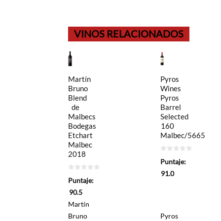
VINOS RELACIONADOS
Martín
Pyros
Bruno
Wines
Blend
Pyros
de
Barrel
Malbecs
Selected
Bodegas
160
Etchart
Malbec/5665
Malbec
2018
0
Puntaje:
de
5
91.0
0
Puntaje:
de
5
90.5
Martín
Bruno
Pyros