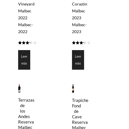
Vineyard
Corazón
Malbec
Malbec
2022
2023
Malbec-
Malbec-
2022
2023
3.25
3.3
de 5
de 5
Leer
Leer
más
más
Terrazas
Trapiche
de
Fond
los
de
Andes
Cave
Reserva
Reserva
Malbec
Malbec