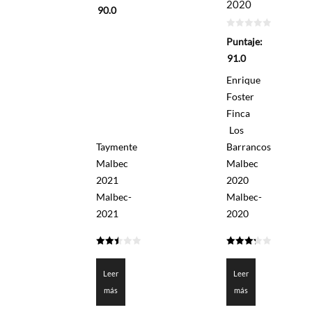
2020
5
90.0
0
Puntaje:
de
5
91.0
Enrique
Foster
Finca
Los
Taymente
Barrancos
Malbec
Malbec
2021
2020
Malbec-
Malbec-
2021
2020
2.5
3.25
de 5
de 5
Leer
Leer
más
más