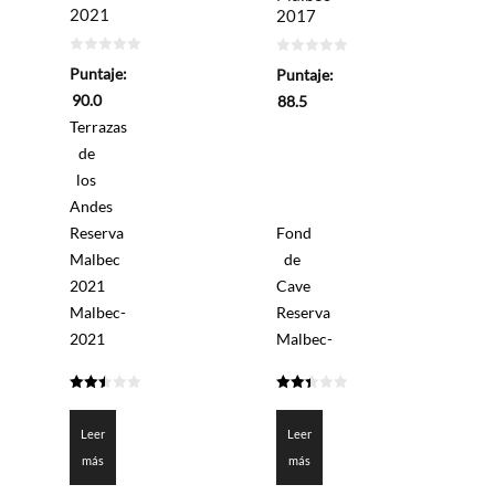
2021
2017
0
0
Puntaje:
Puntaje:
de
de
5
5
90.0
88.5
Terrazas
de
los
Andes
Reserva
Fond
Malbec
de
2021
Cave
Malbec-
Reserva
2021
Malbec-
2.5
2.425
de 5
de 5
Leer
Leer
más
más