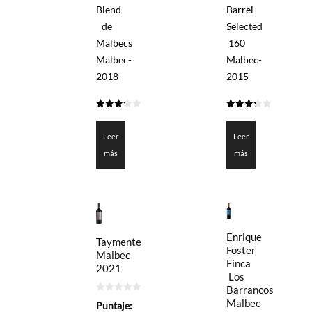
Blend
Barrel
de
Selected
Malbecs
160
Malbec-
Malbec-
2018
2015
3.225
3.25
de 5
de 5
Leer
Leer
más
más
Enrique
Taymente
Foster
Malbec
Finca
2021
Los
Barrancos
0
Malbec
Puntaje:
de