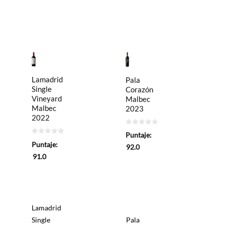
Lamadrid
Pala
Single
Corazón
Vineyard
Malbec
Malbec
2023
2022
0
Puntaje:
de
0
5
Puntaje:
de
92.0
5
91.0
Lamadrid
Single
Pala