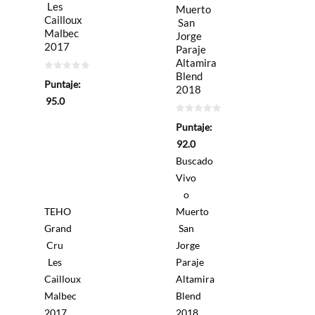
Les
Muerto
Cailloux
San
Malbec
Jorge
2017
Paraje
Altamira
Blend
0
Puntaje:
de
2018
5
95.0
0
Puntaje:
de
5
92.0
Buscado
Vivo
o
TEHO
Muerto
Grand
San
Cru
Jorge
Les
Paraje
Cailloux
Altamira
Malbec
Blend
2017
2018