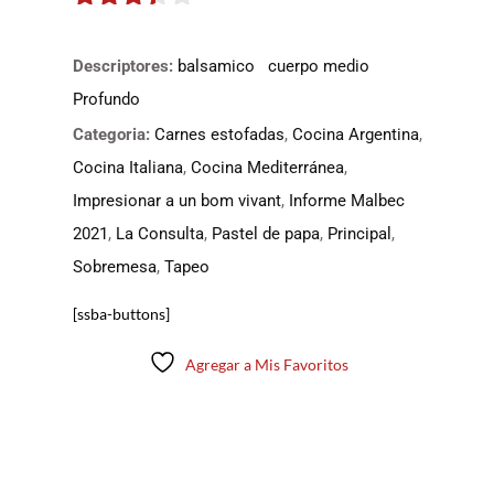
3.3
de
5
Descriptores:
balsamico
cuerpo medio
Profundo
Categoria:
Carnes estofadas
,
Cocina Argentina
,
Cocina Italiana
,
Cocina Mediterránea
,
Impresionar a un bom vivant
,
Informe Malbec
2021
,
La Consulta
,
Pastel de papa
,
Principal
,
Sobremesa
,
Tapeo
[ssba-buttons]
Agregar a Mis Favoritos