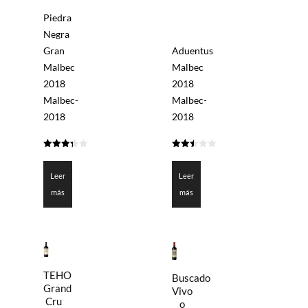
Piedra
Negra
Gran
Aduentus
Malbec
Malbec
2018
2018
Malbec-
Malbec-
2018
2018
3.3
2.5
de 5
de 5
Leer
Leer
más
más
TEHO
Buscado
Grand
Vivo
Cru
o