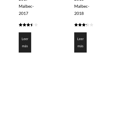
Malbec-
Malbec-
2017
2018
3.451
3.3
de 5
de 5
Leer
Leer
más
más