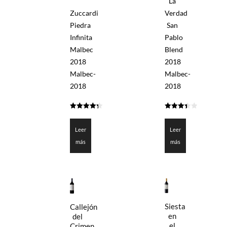
La
Zuccardi
Verdad
Piedra
San
Infinita
Pablo
Malbec
Blend
2018
2018
Malbec-
Malbec-
2018
2018
4.3255
3.45025
de 5
de 5
Leer
Leer
más
más
Siesta
Callejón
en
del
el
Crimen