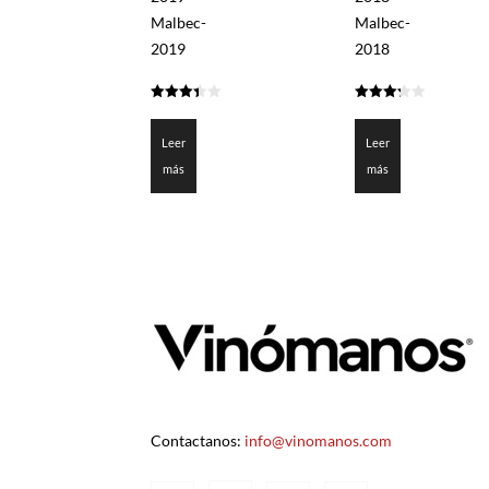
Malbec-
Malbec-
2019
2018
3.4
3.3
de 5
de 5
Leer
Leer
más
más
Contactanos:
info@vinomanos.com