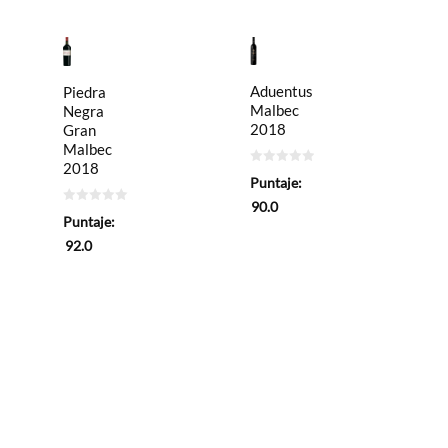
Aduentus
Piedra
Malbec
Negra
2018
Gran
Malbec
2018
0
Puntaje:
de
5
90.0
0
Puntaje:
de
5
92.0