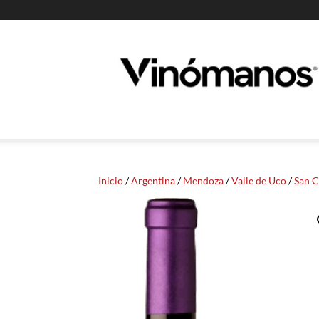
Guia
Vinomanos
Inicio
/
Argentina
/
Mendoza
/
Valle de Uco
/
San C