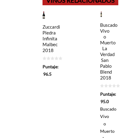
VINOS RELACIONADOS
Buscado
Zuccardi
Vivo
Piedra
o
Infinita
Muerto
Malbec
La
2018
Verdad
San
0
Pablo
Puntaje:
de
Blend
5
96.5
2018
0
Puntaje:
de
5
95.0
Buscado
Vivo
o
Muerto