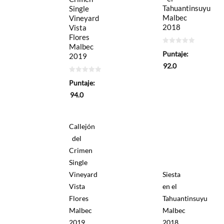
Tahuantinsuyu
Single
Malbec
Vineyard
2018
Vista
Flores
Malbec
0
Puntaje:
2019
de
5
92.0
0
Puntaje:
de
5
94.0
Callejón
del
Crimen
Single
Vineyard
Siesta
Vista
en el
Flores
Tahuantinsuyu
Malbec
Malbec
2019
2018