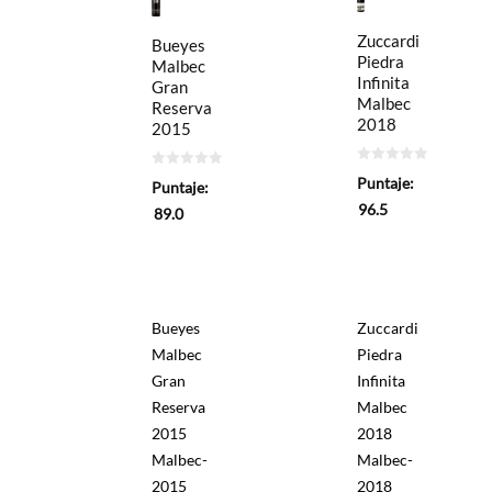
Zuccardi
Bueyes
Piedra
Malbec
Infinita
Gran
Malbec
Reserva
2018
2015
0
0
Puntaje:
Puntaje:
de
de
5
5
96.5
89.0
Bueyes
Zuccardi
Malbec
Piedra
Gran
Infinita
Reserva
Malbec
2015
2018
Malbec-
Malbec-
2015
2018