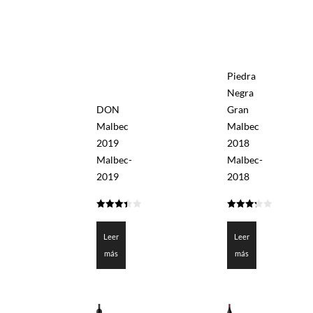
Piedra
Negra
DON
Gran
Malbec
Malbec
2019
2018
Malbec-
Malbec-
2019
2018
3.428
3.3
de 5
de 5
Leer
Leer
más
más