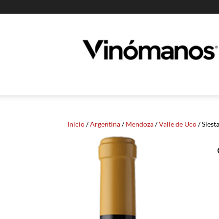
Guia
Vinomanos
Inicio
/
Argentina
/
Mendoza
/
Valle de Uco
/ Siest