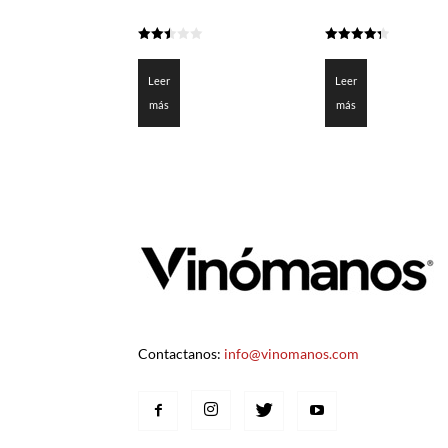
2.45
4.3255
de 5
de 5
Leer
Leer
más
más
Contactanos:
info@vinomanos.com