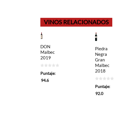
VINOS RELACIONADOS
DON
Piedra
Malbec
Negra
2019
Gran
Malbec
2018
0
Puntaje:
de
5
94.6
0
Puntaje:
de
5
92.0