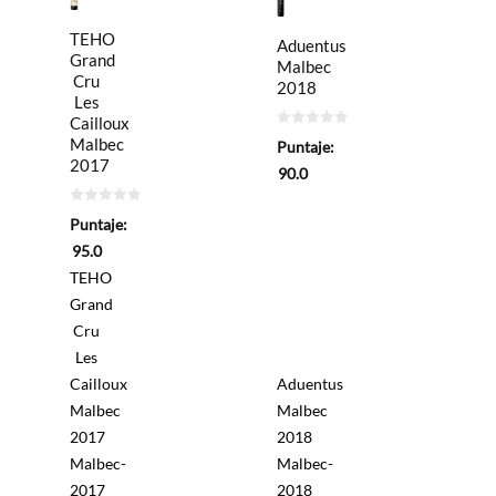
TEHO
Aduentus
Grand
Malbec
Cru
2018
Les
Cailloux
0
Malbec
Puntaje:
de
2017
5
90.0
0
Puntaje:
de
5
95.0
TEHO
Grand
Cru
Les
Cailloux
Aduentus
Malbec
Malbec
2017
2018
Malbec-
Malbec-
2017
2018