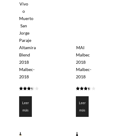
Vivo
o
Muerto
San
Jorge
Paraje
Altamira
MAI
Blend
Malbec
2018
2018
Malbec-
Malbec-
2018
2018
3.3
3.4255
de 5
de 5
Leer
Leer
más
más