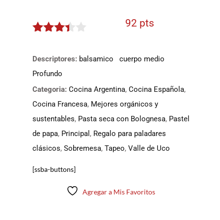
92 pts
3.3
de
5
Descriptores:
balsamico
cuerpo medio
Profundo
Categoria:
Cocina Argentina
,
Cocina Española
,
Cocina Francesa
,
Mejores orgánicos y
sustentables
,
Pasta seca con Bolognesa
,
Pastel
de papa
,
Principal
,
Regalo para paladares
clásicos
,
Sobremesa
,
Tapeo
,
Valle de Uco
[ssba-buttons]
Agregar a Mis Favoritos