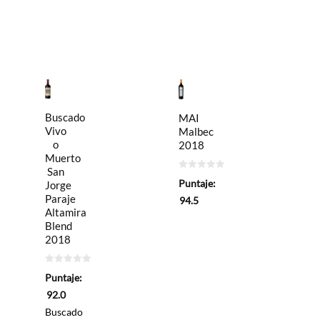
Buscado
MAI
Vivo
Malbec
o
2018
Muerto
San
0
Puntaje:
Jorge
de
5
Paraje
94.5
Altamira
Blend
2018
0
Puntaje:
de
5
92.0
Buscado