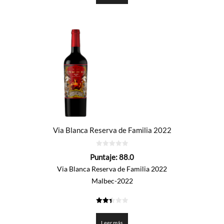
Via Blanca Reserva de Familia 2022
0
Puntaje:
88.0
de
5
Via Blanca Reserva de Familia 2022
Malbec-2022
2.4
de 5
Leer más