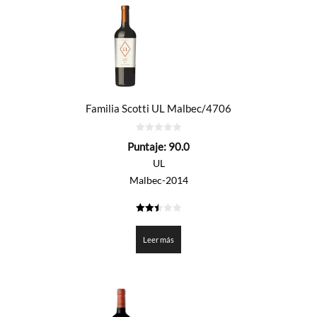
Familia Scotti UL Malbec/4706
0
Puntaje:
90.0
de
5
UL
Malbec-2014
2.5
de 5
Leer más