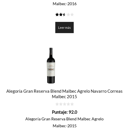
Malbec-2016
2.5
de 5
Leer más
Alegoría Gran Reserva Blend Malbec Agrelo Navarro Correas
Malbec 2015
0
Puntaje:
92.0
de
5
Alegoría Gran Reserva Blend Malbec Agrelo
Malbec-2015