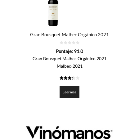
Gran Bousquet Malbec Orgánico 2021
0
Puntaje:
91.0
de
5
Gran Bousquet Malbec Orgánico 2021
Malbec-2021
3.25
de 5
Leer más