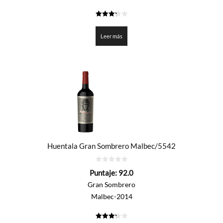
3.3
de 5
Leer más
Huentala Gran Sombrero Malbec/5542
0
Puntaje:
92.0
de
5
Gran Sombrero
Malbec-2014