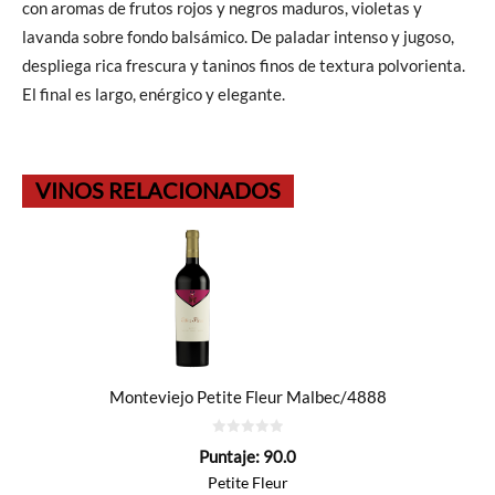
con aromas de frutos rojos y negros maduros, violetas y
lavanda sobre fondo balsámico. De paladar intenso y jugoso,
despliega rica frescura y taninos finos de textura polvorienta.
El final es largo, enérgico y elegante.
VINOS RELACIONADOS
Monteviejo Petite Fleur Malbec/4888
0
Puntaje:
90.0
de
5
Petite Fleur