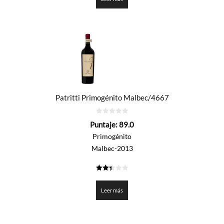
Patritti Primogénito Malbec/4667
0
Puntaje:
89.0
de
5
Primogénito
Malbec-2013
2.45
de 5
Leer más