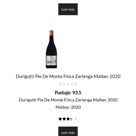
3.3
de 5
Leer más
Durigutti Pie De Monte Finca Zarlenga Malbec 2020
0
Puntaje:
93.5
de
5
Durigutti Pie De Monte Finca Zarlenga Malbec 2020
Malbec-2020
3.375
de 5
Leer más