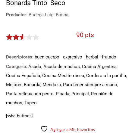
Bonarda
Tinto
Seco
Productor:
Bodega Luigi Bosca
90 pts
2.5
de 5
Descriptores:
buen cuerpo
expresivo
herbal - frutado
Categoria:
Asado
,
Asado de muchos
,
Cocina Argentina
,
Cocina Española
,
Cocina Mediterránea
,
Cordero a la parrilla
,
Mejores Bonarda
,
Mendoza
,
Para tener siempre a mano
,
Pasta rellena con pesto
,
Picada
,
Principal
,
Reunión de
muchos
,
Tapeo
[ssba-buttons]
Agregar a Mis Favoritos