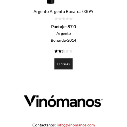
Argento Argento Bonarda/3899
0
Puntaje:
87.0
de
5
Argento
Bonarda-2014
2.35
de 5
Leer más
Contactanos:
info@vinomanos.com