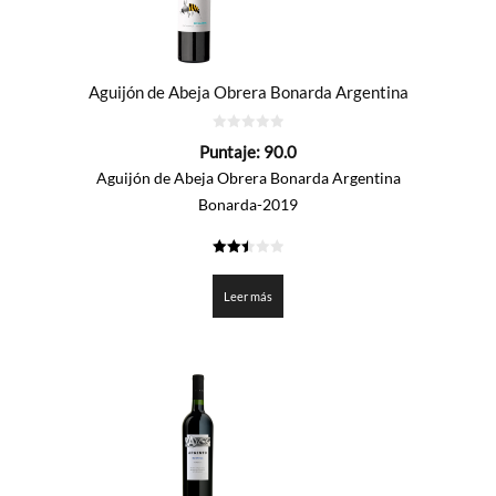
Aguijón de Abeja Obrera Bonarda Argentina
0
Puntaje:
90.0
de
5
Aguijón de Abeja Obrera Bonarda Argentina
Bonarda-2019
2.5
de 5
Leer más