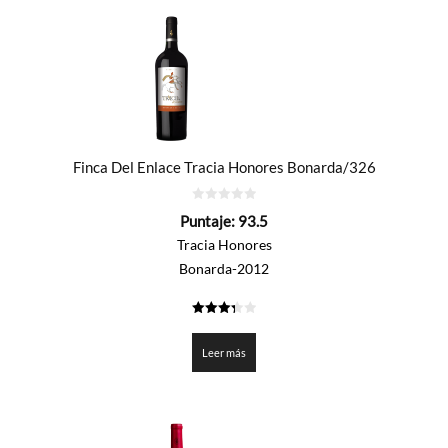
Finca Del Enlace Tracia Honores Bonarda/326
0
Puntaje:
93.5
de
5
Tracia Honores
Bonarda-2012
3.375
de 5
Leer más