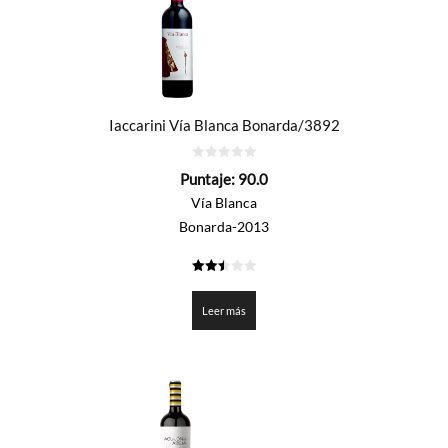
Iaccarini Vía Blanca Bonarda/3892
0
Puntaje:
90.0
de
5
Vía Blanca
Bonarda-2013
2.5
de 5
Leer más